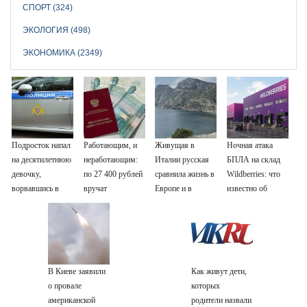
СПОРТ (324)
ЭКОЛОГИЯ (498)
ЭКОНОМИКА (2349)
Подросток напал
Работающим, и
Живущая в
Ночная атака
на десятилетнюю
неработающим:
Италии русская
БПЛА на склад
девочку,
по 27 400 рублей
сравнила жизнь в
Wildberries: что
ворвавшись в
вручат
Европе и в
известно об
квартиру
пенсионерам в
Крыму
очередном ударе
сентябре -
по логистическим
PrimaMedia.ru
центрам
07/08/2026 –
Новости
В Киеве заявили
Как живут дети,
о провале
которых
американской
родители назвали