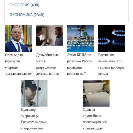
ЭКОЛОГИЯ (498)
ЭКОНОМИКА (2349)
Органы для
Дочь обвинила
Атаки БПЛА по
Россиянам
пересадки
мать в
регионам России,
напомнили, что
«черные
разрушенном
последние
газовые приборы
трансплантологи»
детстве, не зная
новости на 7
нельзя
извлекали у еще
всей правды о
августа 2026:
ремонтировать
живых пациентов
своём отце -
последствия,
самостоятельно
история одной
атаки на склады
семьи
Wildberries,
состояние
Приговор
Один из
пострадавших
американцу
крупнейших
Гилману за драки
производителей
в воронежском
упаковки для