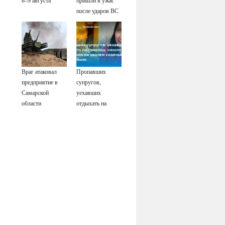
8–9 августа
пришли в ужас
после ударов ВС
России
Враг атаковал
Пропавших
предприятие в
супругов,
Самарской
уехавших
области
отдыхать на
природу, нашли
мертвыми на
заднем сиденье
автомобиля