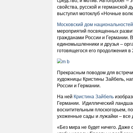
средство, и мотив. Автопробег – 
свойства, русской и германской д
выступил мотоклуб «Ночные волк
Московский дом национальностей
мероприятий посвященных разви
гражданами России и Германии. В
единомышленники и друзья – орг
готовящегося его продолжения в 
Прекрасным поводом для встречи
художницы Кристины Зайбель, нап
России и Германии.
На ней
Кристина Зайбель
изобраз
Германии. Идиллический ландшафт
восхитительным плоскогорьем, п
ухоженные сады и лужайки – все 
«Без мира не будет ничего. Даже 