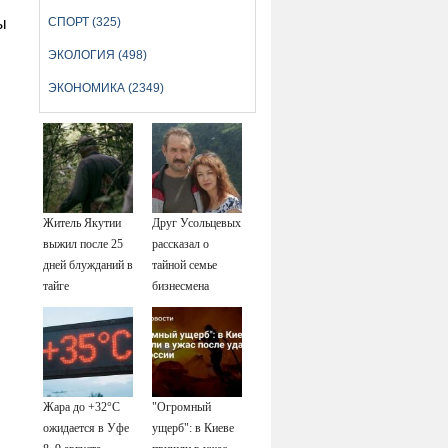
ы
СПОРТ (325)
ЭКОЛОГИЯ (498)
ЭКОНОМИКА (2349)
Житель Якутии
Друг Усольцевых
выжил после 25
рассказал о
дней блужданий в
тайной семье
тайге
бизнесмена
Жара до +32°C
"Огромный
ожидается в Уфе
ущерб": в Киеве