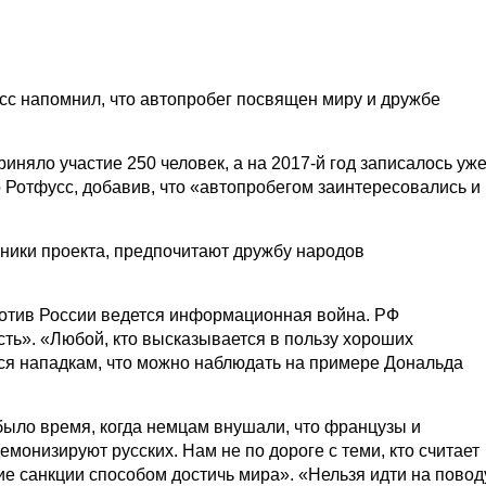
сс напомнил, что автопробег посвящен миру и дружбе
иняло участие 250 человек, а на 2017-й год записалось уж
 Ротфусс, добавив, что «автопробегом заинтересовались и
ники проекта, предпочитают дружбу народов
ротив России ведется информационная война. РФ
сть». «Любой, кто высказывается в пользу хороших
ся нападкам, что можно наблюдать на примере Дональда
было время, когда немцам внушали, что французы и
емонизируют русских. Нам не по дороге с теми, кто считает
ие санкции способом достичь мира». «Нельзя идти на повод