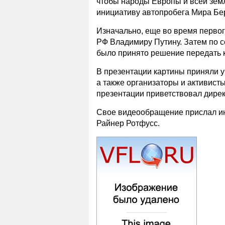
чтобы народы Европы и всей зем
инициативу автопробега Мира Бер
Изначально, еще во время первого
РФ Владимиру Путину. Затем по 
было принято решение передать 
В презентации картины приняли 
а также организаторы и активист
презентации приветствовал дире
Свое видеообращение прислал ин
Райнер Ротфусс.