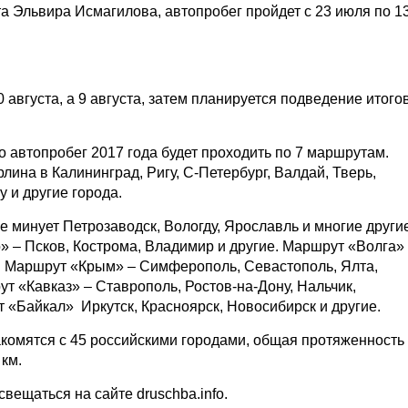
а Эльвира Исмагилова, автопробег пройдет с 23 июля по 1
0 августа, а 9 августа, затем планируется подведение итого
о автопробег 2017 года будет проходить по 7 маршрутам.
ина в Калининград, Ригу, С-Петербург, Валдай, Тверь,
 и другие города.
е минует Петрозаводск, Вологду, Ярославль и многие други
» – Псков, Кострома, Владимир и другие. Маршрут «Волга»
е. Маршрут «Крым» – Симферополь, Севастополь, Ялта,
т «Кавказ» – Ставрополь, Ростов-на-Дону, Нальчик,
т «Байкал» Иркутск, Красноярск, Новосибирск и другие.
акомятся с 45 российскими городами, общая протяженность
км.
вещаться на сайте druschba.info.