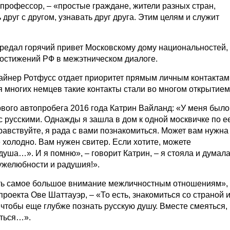
 профессор, – «простые граждане, жители разных стран,
руг с другом, узнавать друг друга. Этим целям и служит
редал горячий привет Московскому дому национальностей,
достижений РФ в межэтническом диалоге.
Райнер Ротфусс отдает приоритет прямым личным контактам
я многих немцев такие контакты стали во многом открытием
рвого автопробега 2016 года Катрин Вайланд: «У меня было
с русскими. Однажды я зашла в дом к одной москвичке по е
равствуйте, я рада с вами познакомиться. Может вам нужна
е холодно. Вам нужен свитер. Если хотите, можете
уша…». И я помню», – говорит Катрин, – я стояла и думала
ружелюбности и радушия!».
ить самое большое внимание межличностным отношениям»,
проекта Ове Шаттауэр, – «То есть, знакомиться со страной 
 чтобы еще глубже познать русскую душу. Вместе смеяться,
иться…».