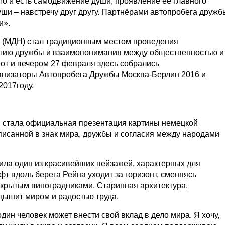
это и есть самодвижение души, проявление её главного
уши – навстречу друг другу. Партнёрами автопробега дружб
и».
(МДН) стал традиционным местом проведения
тию дружбы и взаимопонимания между общественностью и
от и вечером 27 февраля здесь собрались
анизаторы Автопробега Дружбы Москва-Берлин 2016 и
2017году.
 стала официальная презентация картины немецкой
исанной в знак мира, дружбы и согласия между народами
ила один из красивейших пейзажей, характерных для
 вдоль берега Рейна уходит за горизонт, сменяясь
окрытым виноградниками. Старинная архитектура,
дышит миром и радостью труда.
один человек может внести свой вклад в дело мира. Я хочу,