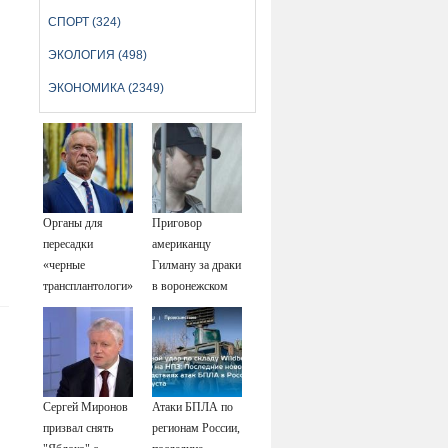
СПОРТ (324)
ЭКОЛОГИЯ (498)
ЭКОНОМИКА (2349)
Органы для
Приговор
пересадки
американцу
«черные
Гилману за драки
трансплантологи»
в воронежском
извлекали у еще
СИЗО
живых пациентов
потребовали
ужесточить -
Новости на
Вести.ru
Сергей Миронов
Атаки БПЛА по
призвал снять
регионам России,