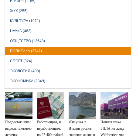
В МИРЕ (1185)
ЖКХ (255)
КУЛЬТУРА (1071)
НАУКА (463)
ОБЩЕСТВО (12548)
ПОЛИТИКА (3747)
СПОРТ (324)
ЭКОЛОГИЯ (498)
ЭКОНОМИКА (2349)
Подросток напал
Работающим, и
Живущая в
Ночная атака
на десятилетнюю
неработающим:
Италии русская
БПЛА на склад
девочку,
по 27 400 рублей
сравнила жизнь в
Wildberries: что