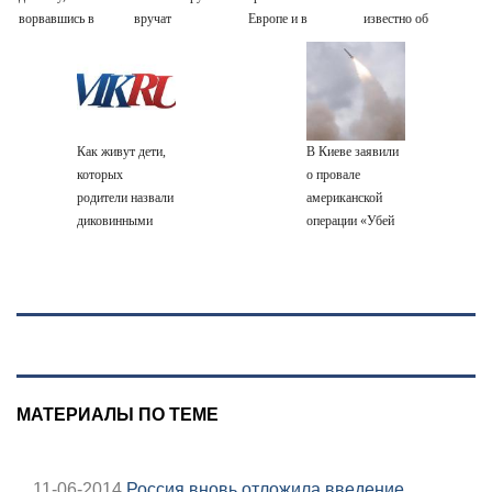
ворвавшись в
вручат
Европе и в
известно об
квартиру
пенсионерам в
Крыму
очередном ударе
сентябре -
по логистическим
PrimaMedia.ru
центрам
07/08/2026 –
Новости
Как живут дети,
В Киеве заявили
которых
о провале
родители назвали
американской
диковинными
операции «Убей
именами?
лучника» против
России
МАТЕРИАЛЫ ПО ТЕМЕ
11-06-2014
Россия вновь отложила введение