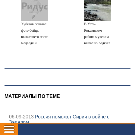
дальше забраться
насмерть на
игроков в
подробности о
адмиралы не
глазах у детей
межсезонье
Людмиле
пробовали?
06/08/2026 –
Поргиной
Новости
Хубезов показал
В Усть-
фото бойца,
Коксинском
выжившего после
районе мужчина
медведя и
выпал из лодки в
молнии
Катунь и пропал
МАТЕРИАЛЫ ПО ТЕМЕ
06-09-2013
Россия поможет Сирии в войне с
Западом
05-09-2013
Россия и Япония согласовали принцип