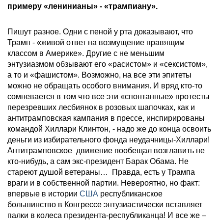
примеру «ленинианы» - «трампиану».
Пишут разное. Одни с пеной у рта доказывают, что
Трамп - «живой ответ на возмущение правящим
классом в Америке». Другие с не меньшим
энтузиазмом обзывают его «расистом» и «сексистом»,
а то и «фашистом». Возможно, на все эти эпитеты
можно не обращать особого внимания. И вряд кто-то
сомневается в том что все эти «спонтанные» протесты
перезревших лесбиянок в розовых шапочках, как и
антитрамповская кампания в прессе, инспирированы
командой Хиллари Клинтон, - надо же до конца освоить
деньги из избирательного фонда неудачницы-Хиллари!
Антитрамповское движение пообещал возглавить не
кто-нибудь, а сам экс-президент Барак Обама. Не
стареют душой ветераны… Правда, есть у Трампа
враги и в собственной партии. Невероятно, но факт:
впервые в истории
США
республиканское
большинство в Конгрессе энтузиастически вставляет
палки в колеса президента-республиканца! И все же –