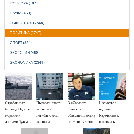
КУЛЬТУРА (1071)
НАУКА (463)
ОБЩЕСТВО (12548)
ПОЛИТИКА (3747)
СПОРТ (324)
ЭКОЛОГИЯ (498)
ЭКОНОМИКА (2349)
Отрабатывать
Пыталась спасти
В «Салавате
Несчастье с
блокаду Одессы
малыша и
Юлаеве»
вдовой
морскими
погибла с ним:
объяснили,почему
Караченцова:
дронами будем в
женщина
не стали активно
появились
Заполярье? А еще
разбилась
подписывать
печальные