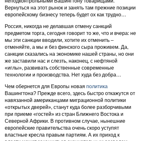
неподконтрольными Вашингтону товарищами.
Вернуться на этот рынок и занять там прежние позиции
европейскому бизнесу теперь будет ох как трудно…
Россия, никогда не делавшая отмену санкций
предметом торга, сегодня говорит то же, что и вчера: не
мы эти санкции вводили, хотите их отменить –
отменяйте, а мы и без финского сыра проживем. Да,
санкции сказались на экономике нашей страны, но они
же заставили нас и слезть, наконец, с нефтяной
«иглы», развивать собственные современные
технологии и производства. Нет худа без добра…
Чем обернется для Европы новая
политика
Вашингтона? Прежде всего, здесь быстро откажутся от
навязанной американцами миграционной политики
«открытых дверей», станут куда более разборчивыми
при приеме «гостей» из стран Ближнего Востока и
Северной Африки. В противном случае, нынешние
европейские правительства очень скоро уступят
властные кресла правым партиям. А их приход к