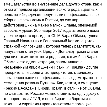
вмешательства во внутренние дела других стран, как и
отказ от прямой организации всякого рода «цветных
революций», сделает ненужными профессиональных
«борцов с режимом» в России, до сих пор
действовавших на манер мелкой шпаны, опекаемой
взрослым уркой. 20 января 2017 года из Белого дома
ушел не просто президент США Барак Обама, - ушел
Главный Начальник и Генеральный Кормилец этой
странной «оппозиции», которая теперь разлетится, как
напуганная стая уток. Вряд ли Дональд Трамп станет
для них таким же «отцом родным», каким был Барак
Обама и его администрация, запомнившаяся
незабвенным лицом Джейн Псаки. У Трампа - другие
приоритеты, и среди этих приоритетов, к великому
сожалению наших профессиональных демократов, нет
«смещения режима Путина». Как, кстати, и смещения
«режима Асада» в Сирии. Трамп, в отличие от Обамы,
не считает, что Россию можно ставить на одну доску с
террористами ИГИЛ, и не собирается бороться с
законным сирийским правительством с помощью