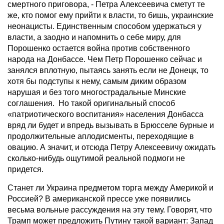
смертного приговора, - Петра Алексеевича сметут те
же, кто помог ему прийти к власти, то бишь, украинские
неонацисты. Единственным способом удержаться у
власти, а заодно и напомнить о себе миру, для
Порошенко остается война против собственного
народа на Донбассе. Чем Петр Порошенко сейчас и
занялся вплотную, пытаясь занять если не Донецк, то
хотя бы подступы к нему, самым диким образом
нарушая и без того многострадальные Минские
соглашения. Но такой оригинальный способ
«патриотического воспитания» населения Донбасса
вряд ли будет и впредь вызывать в Брюсселе бурные и
продолжительные аплодисменты, переходящие в
овацию. А значит, и отсюда Петру Алексеевичу ожидать
сколько-нибудь ощутимой реальной подмоги не
придется.
Станет ли Украина предметом торга между Америкой и
Россией? В американской прессе уже появились
весьма вольные рассуждения на эту тему. Говорят, что
Трамп может предложить Путину такой вариант: Запад