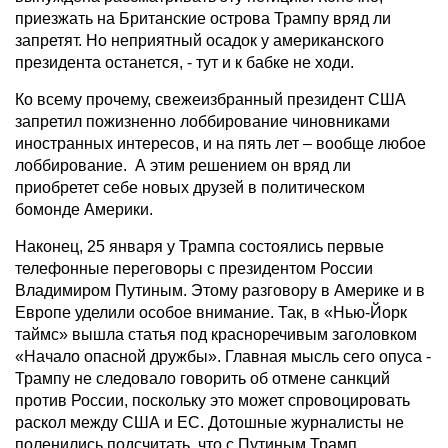
приезжать на Британские острова Трампу вряд ли
запретят. Но неприятный осадок у американского
президента останется, - тут и к бабке не ходи.
Ко всему прочему, свежеизбранный президент США
запретил пожизненно лоббирование чиновниками
иностранных интересов, и на пять лет – вообще любое
лоббирование. А этим решением он вряд ли
приобретет себе новых друзей в политическом
бомонде Америки.
Наконец, 25 января у Трампа состоялись первые
телефонные переговоры с президентом России
Владимиром Путиным. Этому разговору в Америке и в
Европе уделили особое внимание. Так, в «Нью-Йорк
таймс» вышла статья под красноречивым заголовком
«Начало опасной дружбы». Главная мысль сего опуса -
Трампу не следовало говорить об отмене санкций
против России, поскольку это может спровоцировать
раскол между США и ЕС. Дотошные журналисты не
поленились подсчитать, что с Путиным Трамп