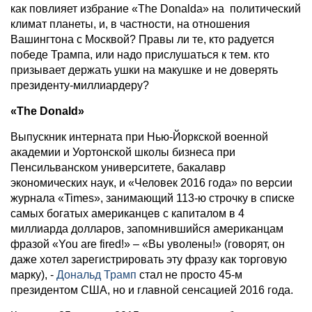
как повлияет избрание «The Donalda» на политический
климат планеты, и, в частности, на отношения
Вашингтона с Москвой? Правы ли те, кто радуется
победе Трампа, или надо прислушаться к тем. кто
призывает держать ушки на макушке и не доверять
президенту-миллиардеру?
«The Donald»
Выпускник интерната при Нью-Йоркской военной
академии и Уортонской школы бизнеса при
Пенсильванском университете, бакалавр
экономических наук, и «Человек 2016 года» по версии
журнала «Times», занимающий 113-ю строчку в списке
самых богатых американцев с капиталом в 4
миллиарда долларов, запомнившийся американцам
фразой «You are fired!» – «Вы уволены!» (говорят, он
даже хотел зарегистрировать эту фразу как торговую
марку), -
Дональд Трамп
стал не просто 45-м
президентом США, но и главной сенсацией 2016 года.