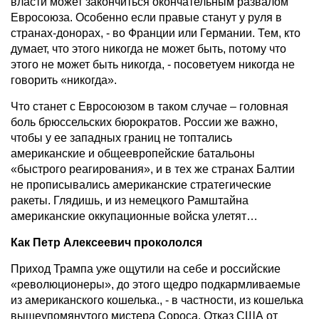
власти может закончиться окончательным развалом
Евросоюза. Особенно если правые станут у руля в
странах-донорах, - во Франции или Германии. Тем, кто
думает, что этого никогда не может быть, потому что
этого не может быть никогда, - посоветуем никогда не
говорить «никогда».
Что станет с Евросоюзом в таком случае – головная
боль брюссельских бюрократов. России же важно,
чтобы у ее западных границ не топтались
американские и общеевропейские батальоны
«быстрого реагирования», и в тех же странах Балтии
не прописывались американские стратегические
ракеты. Глядишь, и из немецкого Рамштайна
американские оккупационные войска улетят…
Как Петр Алексеевич прокололся
Приход Трампа уже ощутили на себе и российские
«революционеры», до этого щедро подкармливаемые
из американского кошелька., - в частности, из кошелька
вышеупомянутого мистера Сороса. Отказ США от