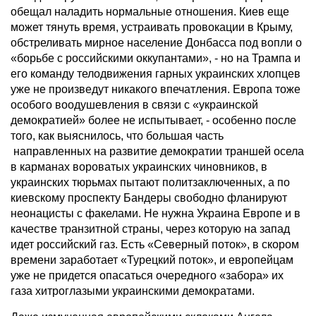
обещал наладить нормальные отношения. Киев еще
может тянуть время, устраивать провокации в Крыму,
обстреливать мирное население Донбасса под вопли о
«борьбе с российскими оккупантами», - но на Трампа и
его команду телодвижения гарных украинских хлопцев
уже не произведут никакого впечатления. Европа тоже
особого воодушевления в связи с «украинской
демократией» более не испытывает, - особенно после
того, как выяснилось, что большая часть
направленных на развитие демократии траншей осела
в карманах вороватых украинских чиновников, в
украинских тюрьмах пытают политзаключенных, а по
киевскому проспекту Бандеры свободно фланируют
неонацисты с факелами. Не нужна Украина Европе и в
качестве транзитной страны, через которую на запад
идет российский газ. Есть «Северный поток», в скором
времени заработает «Турецкий поток», и европейцам
уже не придется опасаться очередного «забора» их
газа хитроглазыми украинскими демократами.