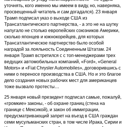
уточнять, кого именно мы имеем в виду, но, наверняка,
просвещенный читатель и сам догадался). 23 января
Трамп подписал указ о выходе США из
Трансатлантического партнерства, - а это не на шутку
напугало не столько европейских союзников Америки,
сколько японцев и южнокорейцев, для которых
Трансатлантическое партнерство было особой
наградой за лояльность Соединенным Штатам. 24
января Трамп встретился с с топ-менеджерами трех
ведущих автомобильных компаний, «Ford», «General
Motors» и «Fiat Chrysler Automobiles», договорившись с
ними о переносе производства в США. Но и это благое
дело создания новых рабочих мест для американцев
тоже вызвало протесты…
25 января новый президент подписал самые, пожалуй,
«громкие» законы, - об охране границ (стена на
границе с Мексикой), и закон об иммиграции,
предусматривающий запрет на въезд в США граждан
семи мусульманских стран, в том числе Ирака, Сирии и