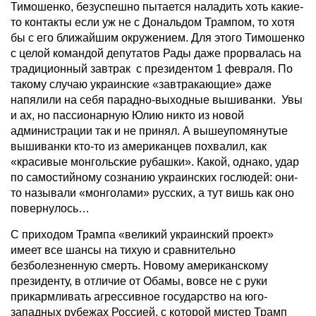
Тимошенко, безуспешно пытается наладить хоть какие-
то контакты если уж не с Дональдом Трампом, то хотя
бы с его ближайшим окружением. Для этого Тимошенко
с целой командой депутатов Рады даже прорвалась на
традиционный завтрак с президентом 1 февраля. По
такому случаю украинские «завтракающие» даже
напялили на себя парадно-выходные вышиванки. Увы
и ах, но пассионарную Юлию никто из новой
администрации так и не принял. А вышеупомянутые
вышиванки кто-то из американцев похвалил, как
«красивые монгольские рубашки». Какой, однако, удар
по самостийному сознанию украинских гослюдей: они-
то называли «монголами» русских, а тут вишь как оно
повернулось…
С приходом Трампа «великий украинский проект»
имеет все шансы на тихую и сравнительно
безболезненную смерть. Новому американскому
президенту, в отличие от Обамы, вовсе не с руки
прикармливать агрессивное государство на юго-
западных рубежах Россией, с которой мистер Трамп