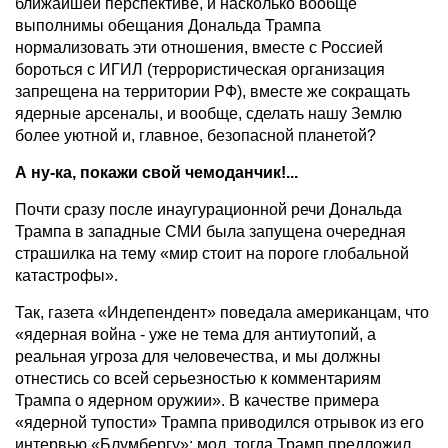
ближайшей перспективе, и насколько вообще
выполнимы обещания Дональда Трампа
нормализовать эти отношения, вместе с Россией
бороться с ИГИЛ (террористическая организация
запрещена на территории РФ), вместе же сокращать
ядерные арсеналы, и вообще, сделать нашу Землю
более уютной и, главное, безопасной планетой?
А ну-ка, покажи свой чемоданчик!...
Почти сразу после инаугурационной речи Дональда
Трампа в западные СМИ была запущена очередная
страшилка на тему «мир стоит на пороге глобальной
катастрофы».
Так, газета «Индепендент» поведала американцам, что
«ядерная война - уже не тема для антиутопий, а
реальная угроза для человечества, и мы должны
отнестись со всей серьезностью к комментариям
Трампа о ядерном оружии». В качестве примера
«ядерной тупости» Трампа приводился отрывок из его
интервью «Блумбергу»: мол, тогда Трамп предложил