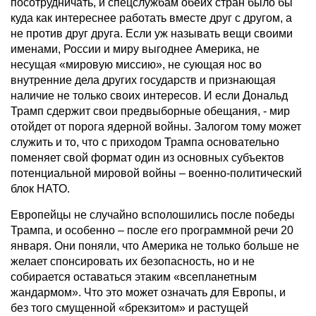
посотрудничать, и спецслужбам обеих стран было бы
куда как интереснее работать вместе друг с другом, а
не против друг друга. Если уж называть вещи своими
именами, России и миру выгоднее Америка, не
несущая «мировую миссию», не сующая нос во
внутренние дела других государств и признающая
наличие не только своих интересов. И если Дональд
Трамп сдержит свои предвыборные обещания, - мир
отойдет от порога ядерной войны. Залогом тому может
служить и то, что с приходом Трампа основательно
поменяет свой формат один из основных субъектов
потенциальной мировой войны – военно-политический
блок НАТО.
Европейцы не случайно всполошились после победы
Трампа, и особенно – после его программной речи 20
января. Они поняли, что Америка не только больше не
желает спонсировать их безопасность, но и не
собирается оставаться этаким «всепланетным
жандармом». Что это может означать для Европы, и
без того смущенной «брекзитом» и растущей