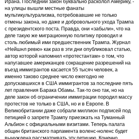
Ирана. Последний закон буквально расколол Америку, -
на улицы вышли местные фанаты
мультикультурализма, потребовавшие не только
отмены закона, но даже и добровольного ухода Трампа
с президентского поста. Правда, они «забыли», что на
деле такую же миграционную политику проводил и
столь любимый ими предшественник Трампа. Журнал
«Нейшнл ревю» как раз в эти дни опубликовал статью,
автор которой напомнил «протестантам» о том, что
напугавшее американцев сокращение разрешений на
въезд иммигрантов касается 55 тысяч человек, а
именно таково среднее число ежегодно не
допускавшихся в США иммигрантов за последние пять
лет правления Барака Обамы. Так-то оно так, но на
деле закон об ограничении иммиграции породил массу
протестов не только в США, но и в Европе. В
Великобритании даже собрали миллион подписей под
петицией о запрете Трампу приезжать на Туманный
Альбион с официальными визитами. Теперь палата
общин британского парламента воленс-ноленс будет
вынуждена рассматривать эту петицию. Конечно,