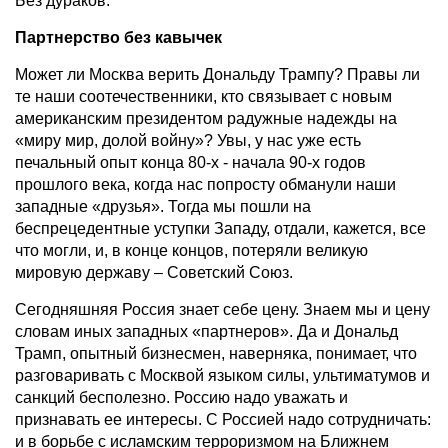
Без дураков.
Партнерство без кавычек
Может ли Москва верить Дональду Трампу? Правы ли
те наши соотечественники, кто связывает с новым
американским президентом радужные надежды на
«миру мир, долой войну»? Увы, у нас уже есть
печальный опыт конца 80-х - начала 90-х годов
прошлого века, когда нас попросту обманули наши
западные «друзья». Тогда мы пошли на
беспрецедентные уступки Западу, отдали, кажется, все
что могли, и, в конце концов, потеряли великую
мировую державу – Советский Союз.
Сегодняшняя Россия знает себе цену. Знаем мы и цену
словам иных западных «партнеров». Да и Дональд
Трамп, опытный бизнесмен, наверняка, понимает, что
разговаривать с Москвой языком силы, ультиматумов и
санкций бесполезно. Россию надо уважать и
признавать ее интересы. С Россией надо сотрудничать:
и в борьбе с исламским терроризмом на Ближнем