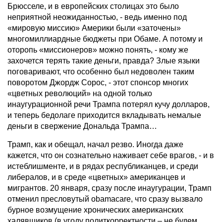
Брюсселе, и в европейских столицах это было
неприятной неожиданностью, - ведь именно под
«мировую миссию» Америки были «заточены»
многомиллиардные бюджеты при Обаме. А потому и
оторопь «миссионеров» можно понять, - кому же
захочется терять такие деньги, правда? Злые языки
поговаривают, что особенно был недоволен таким
поворотом Джордж Сорос, - этот спонсор многих
«цветных революций» на одной только
инаугурационной речи Трампа потерял кучу долларов,
и теперь бедолаге приходится вкладывать немалые
деньги в свержение Дональда Трампа…
Трамп, как и обещал, начал резво. Иногда даже
кажется, что он сознательно наживает себе врагов, - и в
истеблишменте, и в рядах республиканцев, и среди
либералов, и в среде «цветных» американцев и
мигрантов. 20 января, сразу после инаугурации, Трамп
отменил пресловутый obamacare, что сразу вызвало
бурное возмущение хронических американских
халявщиков (в угоду политкорректности – не будем