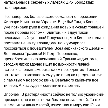
натасканных в секретных лагерях ЦРУ бородатых
головорезов.
Но, наверное, больше всего сожалеют о поражении
Хиллари Клинтон на Украине. Еще бы! Там, в Киеве,
уже потирали руки в ожидании новых вкусных траншей
после победы госпожи Клинтон, - и вдруг такой
неожиданный кунштюк! Получилось, что Киев не только
поставил не на ту «лошадку», но и умудрился
поссориться с победителем Всеамериканского Дерби –
Дональдом Трампом! И Петр Порошенко,
пренебрежительно называвший Трампа «идиотом»,
сегодня лихорадочно ищет возможности личной
встречи с новым американским президентом. Только
вот такая возможность ему уже вряд ли представится:
с памятью у нового хозяина Овального кабинета все
тип-топ. А и забудет – советники напомнят.
Впрочем. В растерянности сейчас не только украинский
президент, но и весь политбомонд незалежной. Та же
знаменитая дама с косой, известная в миру как Юлия