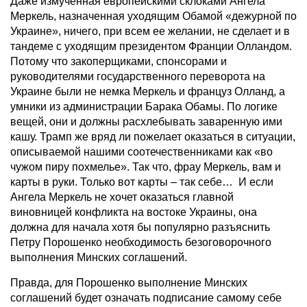
Даже измученная европейскими склоками Ангела
Меркель, назначенная уходящим Обамой «дежурной по
Украине», ничего, при всем ее желании, не сделает и в
тандеме с уходящим президентом Франции Олландом.
Потому что закоперщиками, спонсорами и
руководителями государственного переворота на
Украине были не немка Меркель и француз Олланд, а
умники из администрации Барака Обамы. По логике
вещей, они и должны расхлебывать заваренную ими
кашу. Трамп же вряд ли пожелает оказаться в ситуации,
описываемой нашими соотечественниками как «во
чужом пиру похмелье». Так что, фрау Меркель, вам и
карты в руки. Только вот карты – так себе… И если
Ангела Меркель не хочет оказаться главной
виновницей конфликта на востоке Украины, она
должна для начала хотя бы популярно разъяснить
Петру Порошенко необходимость безоговорочного
выполнения Минских соглашений.
Правда, для Порошенко выполнение Минских
соглашений будет означать подписание самому себе