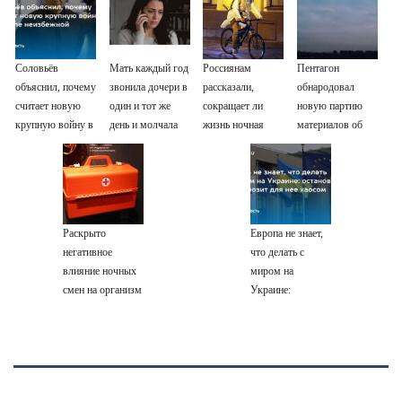
Соловьёв
Мать каждый год
Россиянам
Пентагон
объяснил, почему
звонила дочери в
рассказали,
обнародовал
считает новую
один и тот же
сокращает ли
новую партию
крупную войну в
день и молчала
жизнь ночная
материалов об
Европе
— причина
работа
НЛО - Новости
неизбежной
раскрылась
на Вести.ru
слишком поздно:
история одной
семьи
Раскрыто
Европа не знает,
негативное
что делать с
влияние ночных
миром на
смен на организм
Украине:
человека
остановка боев
грозит для нее
хаосом