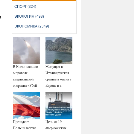
СПОРТ (324)
а
ЭКОЛОГИЯ (498)
ЭКОНОМИКА (2349)
В Киеве заявили
Живущая в
о провале
Италии русская
американской
сравнила жизнь в
операции «Убей
Европе и в
лучника» против
Крыму
России
Президент
Цепь из 19
Польши жёстко
американских