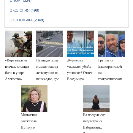
СПОРТ (324)
ЭКОЛОГИЯ (498)
ЭКОНОМИКА (2349)
«Ворвались на
На видео попал
Журналист
Группа из
плечах, хлопцев
момент наезда
«пожалел убийц
Башкирии споёт
били в упор»:
легковушки на
ученого»? Ответ
на
Алексеево-
пешеходов, где
Владимира
географическом
Дружковка стала
пострадали
Ворсобина на
Северном полюсе
могильником для
минимум восемь
отклики
«птах Мадьяра»
человек
читателей
06/08/2026 –
Новости
Матвиенко
На пределе сил:
рассказала
медсестра из
Путину о
Набережных