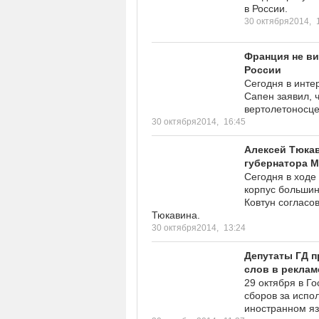
в России.
30 октября2014,
Франция не в
России
Сегодня в инт
Сапен заявил, 
вертолетоносце
30 октября2014,
16:45
Алексей Тюкав
губернатора 
Сегодня в ходе
корпус большин
Ковтун согласо
Тюкавина.
30 октября2014,
13:24
Депутаты ГД п
слов в реклам
29 октября в Г
сборов за испо
иностранном яз