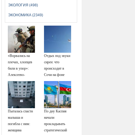
ЭКОЛОГИЯ (498)
ЭКОНОМИКА (2349)
«Ворвались на
Отдых под звуки
плечах, хлопцев
сирен: что
били в упор»:
происходит в
Алексеево-
Сочи на фоне
Дружковка стала
массированных
могильником для
атак
«птах Мадьяра»
беспилотников
Пыталась спасти
По дну Каспия
малыша и
начали
погибла с ним:
прокладывать
женщина
стратегический