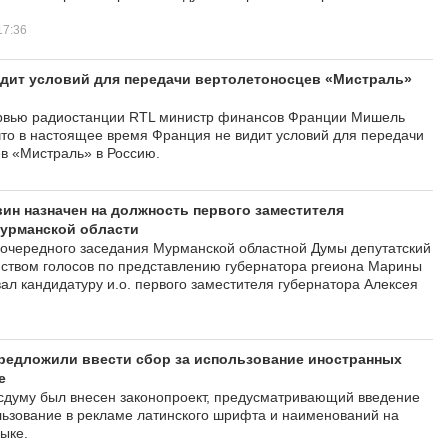
17:36
идит условий для передачи вертолетоносцев «Мистраль»
ервью радиостанции RTL министр финансов Франции Мишель
что в настоящее время Франция не видит условий для передачи
в «Мистраль» в Россию.
ин назначен на должность первого заместителя
Мурманской области
 очередного заседания Мурманской областной Думы депутатский
ством голосов по представлению губернатора ргеиона Марины
вал кандидатуру и.о. первого заместителя губернатора Алексея
редложили ввести сбор за использование иностранных
е
осдуму был внесен законопроект, предусматривающий введение
льзование в рекламе латинского шрифта и наименований на
ыке.