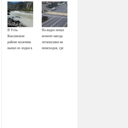
разбилась
интернет-кабель
насмерть на
глазах у детей
06/08/2026 –
Новости
В Усть-
На видео попал
Коксинском
момент наезда
районе мужчина
легковушки на
выпал из лодки в
пешеходов, где
Катунь и пропал
пострадали
минимум восемь
человек
06/08/2026 –
Новости