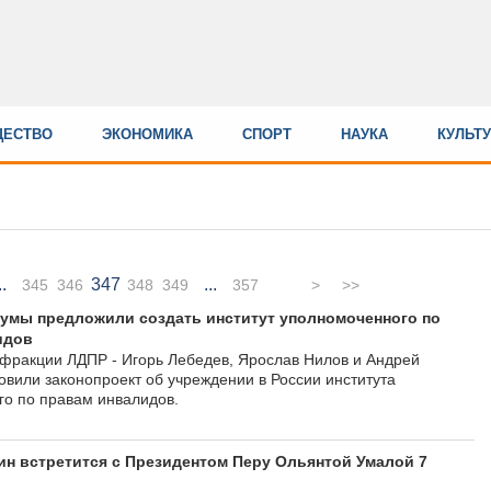
ЕСТВО
ЭКОНОМИКА
СПОРТ
НАУКА
КУЛЬТ
..
347
...
345
346
348
349
357
>
>>
умы предложили создать институт уполномоченного по
идов
 фракции ЛДПР - Игорь Лебедев, Ярослав Нилов и Андрей
овили законопроект об учреждении в России института
о по правам инвалидов.
н встретится с Президентом Перу Ольянтой Умалой 7