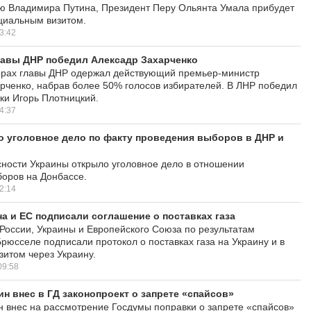
ю Владимира Путина, Президент Перу Ольянта Умала прибудет
циальным визитом.
3:42
лавы ДНР победил Алексадр Захарченко
орах главы ДНР одержал действующий премьер-министр
рченко, набрав более 50% голосов избирателей. В ЛНР победил
ки Игорь Плотницкий.
4:37
 уголовное дело по факту проведения выборов в ДНР и
ности Украины открыло уголовное дело в отношении
оров на Донбассе.
2:14
на и ЕС подписали соглашение о поставках газа
России, Украины и Европейского Союза по результатам
Брюсселе подписали протокол о поставках газа на Украину и в
зитом через Украину.
09:58
н внес в ГД законопроект о запрете «спайсов»
 внес на рассмотрение Госдумы поправки о запрете «спайсов»