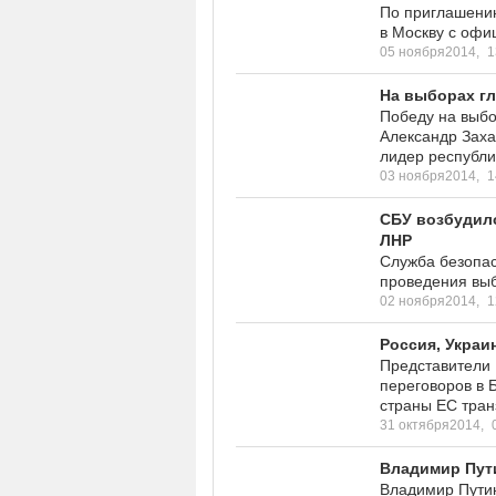
По приглашени
в Москву с офи
05 ноября2014,
1
На выборах г
Победу на выб
Александр Заха
лидер республи
03 ноября2014,
1
СБУ возбудило
ЛНР
Служба безопас
проведения выб
02 ноября2014,
1
Россия, Украи
Представители 
переговоров в 
страны ЕС тран
31 октября2014,
Владимир Пути
Владимир Путин