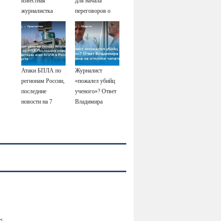
известная
для начала
журналистка
переговоров о
подтвердила
мире с Украиной
роман
Бондарчука и
Исаковой
Атаки БПЛА по
Журналист
регионам России,
«пожалел убийц
последние
ученого»? Ответ
новости на 7
Владимира
августа 2026:
Ворсобина на
последствия,
отклики
атаки на склады
читателей
Wildberries,
состояние
пострадавших