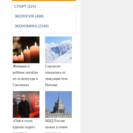
СПОРТ (324)
ЭКОЛОГИЯ (498)
ЭКОНОМИКА (2349)
Женщина и
Спасатели
ребёнок погибли
отказались от
из-за непогоды в
эвакуации тела
Смоленске
Натальи
Наговицыной с
семитысячника
«Они в гости
МИД России
вдвоем ходят»:
назвал условие