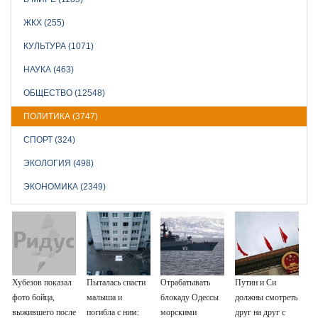
ЖКХ (255)
КУЛЬТУРА (1071)
НАУКА (463)
ОБЩЕСТВО (12548)
ПОЛИТИКА (3747)
СПОРТ (324)
ЭКОЛОГИЯ (498)
ЭКОНОМИКА (2349)
Хубезов показал
Пыталась спасти
Отрабатывать
Путин и Си
фото бойца,
малыша и
блокаду Одессы
должны смотреть
выжившего после
погибла с ним:
морскими
друг на друг с