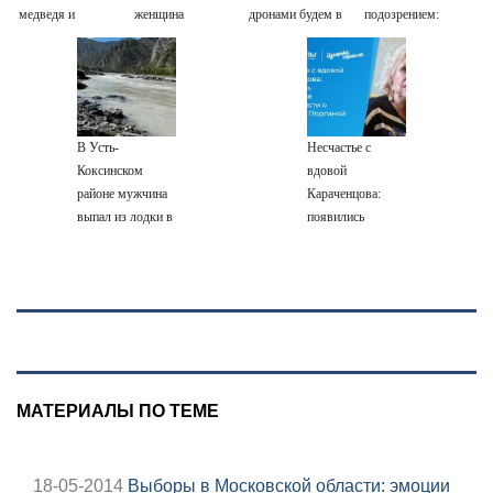
медведя и
женщина
дронами будем в
подозрением:
молнии
разбилась
Заполярье? А еще
Зеленский
насмерть на
дальше забраться
поставил задачу
глазах у детей
адмиралы не
своим
06/08/2026 –
пробовали?
дипломатам
Новости
В Усть-
Несчастье с
Коксинском
вдовой
районе мужчина
Караченцова:
выпал из лодки в
появились
Катунь и пропал
печальные
подробности о
Людмиле
Поргиной
МАТЕРИАЛЫ ПО ТЕМЕ
18-05-2014
Выборы в Московской области: эмоции