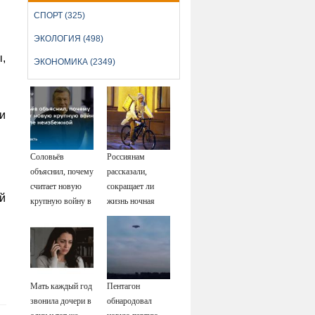
СПОРТ (325)
ЭКОЛОГИЯ (498)
,
ЭКОНОМИКА (2349)
и
Соловьёв
Россиянам
объяснил, почему
рассказали,
считает новую
сокращает ли
й
крупную войну в
жизнь ночная
Европе
работа
неизбежной
Мать каждый год
Пентагон
звонила дочери в
обнародовал