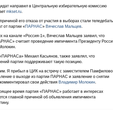
идат направил в Центральную избирательную комиссию
ает
mkset.ru
.
ричиной его отказа от участия в выборах стали теледебаты
т от партии «
ПАРНАС
»
Вячеслав Мальцев
.
х на канале «Россия-1», Вячеслав Мальцев заявил, что
АРНАС» считает проведение импичмента Президенту Росси
Молокин.
р «ПАРНАСа» Михаил Касьянов, также заявлял, что
лений партии поддерживают такую позицию.
этим. Я прибыл в ЦИК на встречу с заместителем Памфилово
вление о выходе из партии ПАРНАС и заявление о снятии
окомментировал свои действия
Владимир Молокин
.
стоящее время партия «ПАРНАС» работает в интересах
ется главной причиной об объявления импичмента
тину.