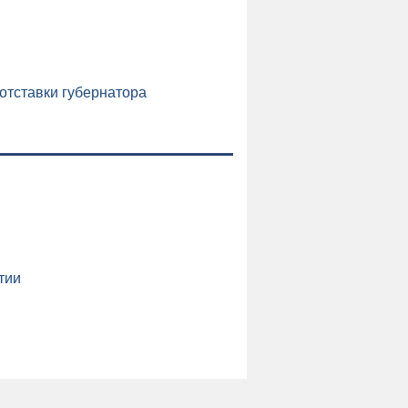
отставки губернатора
и
тии