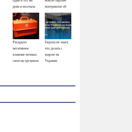
один и тот же
новую партию
день и молчала
материалов об
— причина
НЛО - Новости
раскрылась
на Вести.ru
слишком поздно:
история одной
семьи
Раскрыто
Европа не знает,
негативное
что делать с
влияние ночных
миром на
смен на организм
Украине:
человека
остановка боев
грозит для нее
хаосом