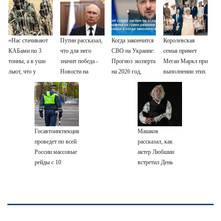
«Нас стачивают
Путин рассказал,
Когда закончится
Королевская
КАБами по 3
что для него
СВО на Украине:
семья примет
тонны, а в уши
значит победа -
Прогноз эксперта
Меган Маркл при
льют, что у
Новости на
на 2026 год,
выполнении этих
русских «нет
Вести.ru
последние
двух условий
резервов»
новости о боевых
действиях
Госавтоинспекция
Машков
проведет по всей
рассказал, как
России массовые
актер Любшин
рейды с 10
встретил День
августа
Победы -
Новости на
Вести.ru