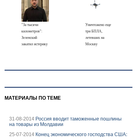
крах режима
схватке с
схватке с
Зеленского
медведем
медведем
"За тысячи
Уничтожено еще
километров":
три БПЛА,
Зеленский
летевших на
закатил истерику
Москву
Западу после
ночного удара
МАТЕРИАЛЫ ПО ТЕМЕ
31-08-2014
Россия вводит таможенные пошлины
на товары из Молдавии
25-07-2014
Конец экономического господства США: