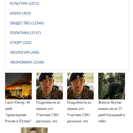
КУЛЬТУРА (1071)
НАУКА (463)
ОБЩЕСТВО (12548)
ПОЛИТИКА (3747)
СПОРТ (325)
ЭКОЛОГИЯ (498)
ЭКОНОМИКА (2349)
Скотт Риттер: 40
Подробности из
Подробности из
Житель Якутии
дней
первых уст:
первых уст:
выжил после 25
"принуждения
Участник СВО
Участник СВО
дней блужданий в
России и Путина"
рассказал, что
рассказал, что
тайге
резко приблизили
спасло его в
спасло его в