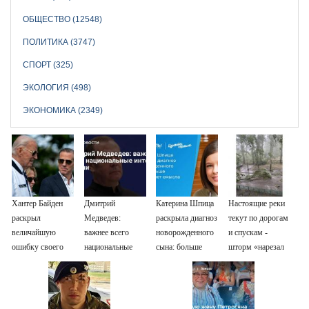
ОБЩЕСТВО (12548)
ПОЛИТИКА (3747)
СПОРТ (325)
ЭКОЛОГИЯ (498)
ЭКОНОМИКА (2349)
Хантер Байден
Дмитрий
Катерина Шпица
Настоящие реки
раскрыл
Медведев:
раскрыла диагноз
текут по дорогам
величайшую
важнее всего
новорожденного
и спускам -
ошибку своего
национальные
сына: больше
шторм «нарезал
отца: бездействие
интересы России
молчать нет
задач»
против Трампа
смысла
горожанам и
службам
Сызрани