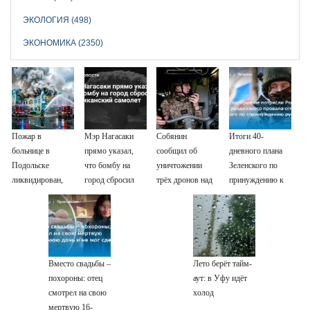
ЭКОЛОГИЯ (498)
ЭКОНОМИКА (2350)
Пожар в
Мэр Нагасаки
Собянин
Итоги 40-
больнице в
прямо указал,
сообщил об
дневного плана
Подольске
что бомбу на
уничтожении
Зеленского по
ликвидирован,
город сбросил
трёх дронов над
принуждению к
проведена
американский
Москвой
миру: как
эвакуация
самолет
ответила Россия,
полный разбор
провала операции
Украины от
Вместо свадьбы –
Лето берёт тайм-
военкора Коца
похороны: отец
аут: в Уфу идёт
смотрел на свою
холод
мертвую 16-