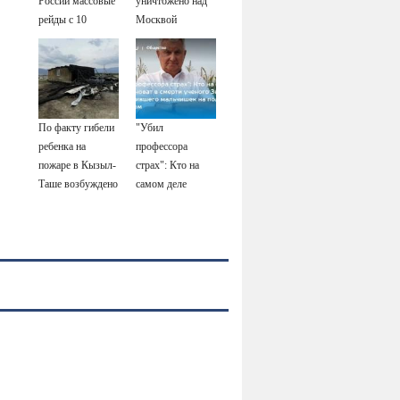
России массовые
уничтожено над
рейды с 10
Москвой
августа
По факту гибели
"Убил
ребенка на
профессора
пожаре в Кызыл-
страх": Кто на
Таше возбуждено
самом деле
уголовное дело
виноват в смерти
ученого Зезина,
остановившего
мальчишек на
поле с горохом