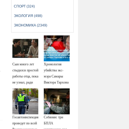
СПОРТ (324)
ЭКОЛОГИЯ (498)
ЭКОНОМИКА (2349)
Сын много лет
Хронология
стыдился простой
убийства экс-
о
работы отца, пока
мэра Самары
не узнал, ради
Виктора Тархова
чего тот
и его жены: шесть
отказался от
шокирующих
карьеры -
фактов, новые
история одной
подробности
семьи
Госавтоинспекция
Собянин: три
проведет по всей
БПЛА