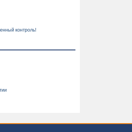
енный контроль!
тии