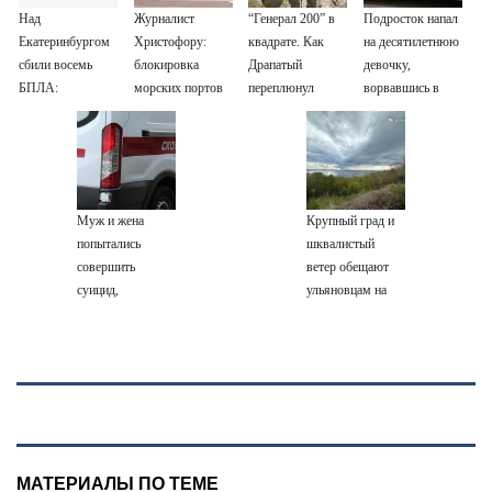
Над
Журналист
“Генерал 200” в
Подросток напал
Екатеринбургом
Христофору:
квадрате. Как
на десятилетнюю
сбили восемь
блокировка
Драпатый
девочку,
БПЛА:
морских портов
переплюнул
ворвавшись в
эвакуированы
— катастрофа
Сырского
квартиру
800 сотрудников
для Украины
Wildberries
Муж и жена
Крупный град и
попытались
шквалистый
совершить
ветер обещают
суицид,
ульяновцам на
предупредив
выходные
оперативные
службы
МАТЕРИАЛЫ ПО ТЕМЕ