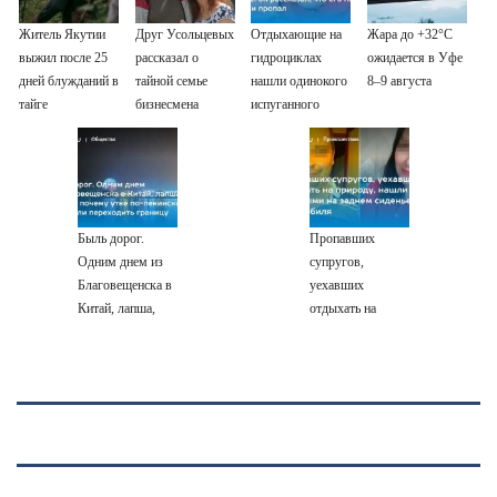
Житель Якутии
Друг Усольцевых
Отдыхающие на
Жара до +32°C
выжил после 25
рассказал о
гидроциклах
ожидается в Уфе
дней блужданий в
тайной семье
нашли одинокого
8–9 августа
тайге
бизнесмена
испуганного
мальчика на
лодке: он
рассказал, что его
папа нырнул и
пропал
Быль дорог.
Пропавших
Одним днем из
супругов,
Благовещенска в
уехавших
Китай, лапша,
отдыхать на
мемы, и почему
природу, нашли
утке по-пекински
мертвыми на
запретили
заднем сиденье
переходить
автомобиля
границу