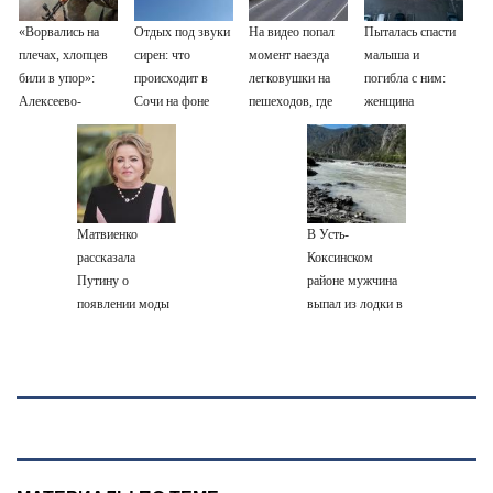
«Ворвались на
Отдых под звуки
На видео попал
Пыталась спасти
плечах, хлопцев
сирен: что
момент наезда
малыша и
били в упор»:
происходит в
легковушки на
погибла с ним:
Алексеево-
Сочи на фоне
пешеходов, где
женщина
Дружковка стала
массированных
пострадали
разбилась
могильником для
атак
минимум восемь
насмерть на
«птах Мадьяра»
беспилотников
человек
глазах у детей
06/08/2026 –
06/08/2026 –
Новости
Новости
Матвиенко
В Усть-
рассказала
Коксинском
Путину о
районе мужчина
появлении моды
выпал из лодки в
на семью и детей
Катунь и пропал
у российских
студентов