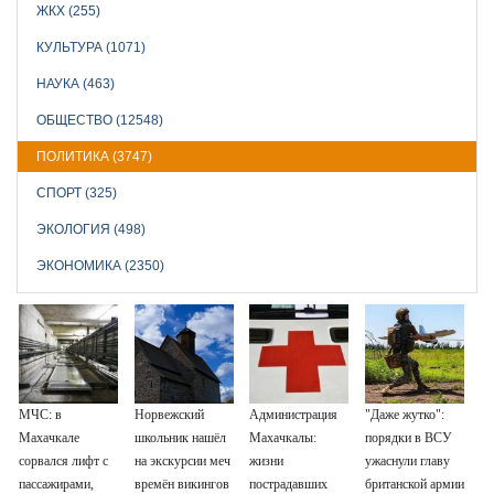
ЖКХ (255)
КУЛЬТУРА (1071)
НАУКА (463)
ОБЩЕСТВО (12548)
ПОЛИТИКА (3747)
СПОРТ (325)
ЭКОЛОГИЯ (498)
ЭКОНОМИКА (2350)
МЧС: в
Норвежский
Администрация
"Даже жутко":
Махачкале
школьник нашёл
Махачкалы:
порядки в ВСУ
сорвался лифт с
на экскурсии меч
жизни
ужаснули главу
пассажирами,
времён викингов
пострадавших
британской армии