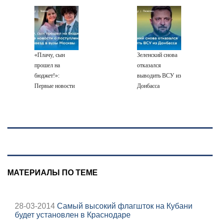
пострадали
при падении
четыре человека
лифта ничто не
угрожает
«Плачу, сын
Зеленский снова
прошел на
отказался
бюджет!»:
выводить ВСУ из
Первые новости
Донбасса
о поступлении
детей звезд в
вузы Москвы
МАТЕРИАЛЫ ПО ТЕМЕ
28-03-2014
Самый высокий флагшток на Кубани
будет установлен в Краснодаре