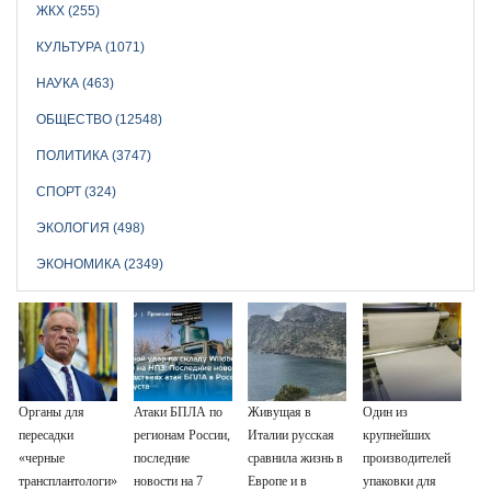
ЖКХ (255)
КУЛЬТУРА (1071)
НАУКА (463)
ОБЩЕСТВО (12548)
ПОЛИТИКА (3747)
СПОРТ (324)
ЭКОЛОГИЯ (498)
ЭКОНОМИКА (2349)
Органы для
Атаки БПЛА по
Живущая в
Один из
пересадки
регионам России,
Италии русская
крупнейших
«черные
последние
сравнила жизнь в
производителей
трансплантологи»
новости на 7
Европе и в
упаковки для