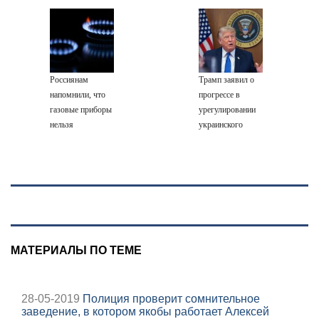
извлекали у еще
августа 2026:
Крыму
молочки в
живых пациентов
последствия,
России прекратил
атаки на склады
работу
Wildberries,
состояние
Россиянам
Трамп заявил о
пострадавших
напомнили, что
прогрессе в
газовые приборы
урегулировании
нельзя
украинского
ремонтировать
конфликта
самостоятельно
МАТЕРИАЛЫ ПО ТЕМЕ
28-05-2019
Полиция проверит сомнительное
заведение, в котором якобы работает Алексей