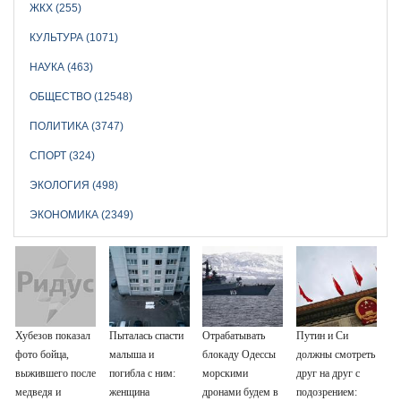
ЖКХ (255)
КУЛЬТУРА (1071)
НАУКА (463)
ОБЩЕСТВО (12548)
ПОЛИТИКА (3747)
СПОРТ (324)
ЭКОЛОГИЯ (498)
ЭКОНОМИКА (2349)
Хубезов показал
Пыталась спасти
Отрабатывать
Путин и Си
фото бойца,
малыша и
блокаду Одессы
должны смотреть
выжившего после
погибла с ним:
морскими
друг на друг с
медведя и
женщина
дронами будем в
подозрением: