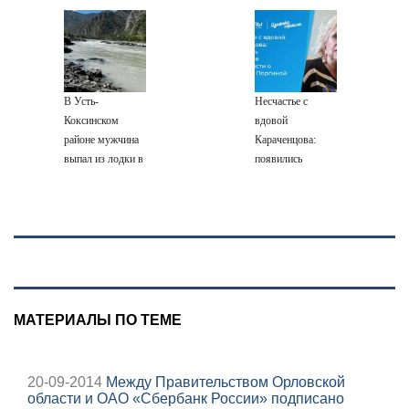
молнии
разбилась
Заполярье? А еще
Зеленский
насмерть на
дальше забраться
поставил задачу
глазах у детей
адмиралы не
своим
06/08/2026 –
пробовали?
дипломатам
Новости
В Усть-
Несчастье с
Коксинском
вдовой
районе мужчина
Караченцова:
выпал из лодки в
появились
Катунь и пропал
печальные
подробности о
Людмиле
Поргиной
МАТЕРИАЛЫ ПО ТЕМЕ
20-09-2014
Между Правительством Орловской
области и ОАО «Сбербанк России» подписано