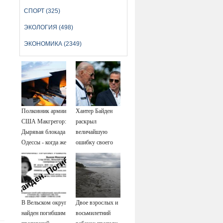
СПОРТ (325)
ЭКОЛОГИЯ (498)
ЭКОНОМИКА (2349)
Полковник армии
Хантер Байден
США Макгрегор:
раскрыл
Дырявая блокада
величайшую
Одессы - когда же
ошибку своего
в командовании
отца: бездействие
ВМФ России за
против Трампа
это полетят
головы?
В Вельском округе
Двое взрослых и
найден погибшим
восьмилетний