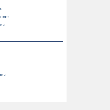
х
нтов»
ции
и
тии