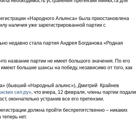
ила необходимость устранения претензий Минюста для
регистрации «Народного Альянса» была приостановлена
илу наличия уже зарегистрированной партии с
но недавно стала партия Андрея Богданова «Родная
что название партии не имеет большого значения. По его
к имеют большие шансы на победу, независимо от того, как
а» (бывший «Народный альянс»), Дмитрий Крайнев
нских сил.ру»
, что вчера, 12 февраля, члены партии подали
т, окончательно устранив все его претензии.
регистрации должна пройти беспрепятственно – никаких
 теперь нет.