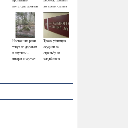
пропавший
ребенок пропали
полуторагодовалый
во время сплава
ребёнок
по реке
08/08/2026 –
Новости
Настоящие реки
Троих уфимцев
текут по дорогам
осудили за
и спускам -
стрельбу на
шторм «нарезал
кладбище в
задач»
Башкирии
горожанам и
службам
Сызрани