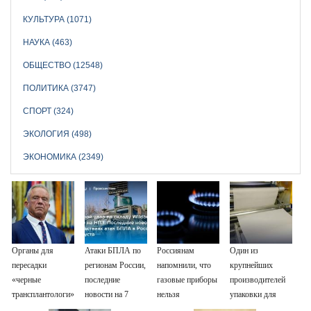
КУЛЬТУРА (1071)
НАУКА (463)
ОБЩЕСТВО (12548)
ПОЛИТИКА (3747)
СПОРТ (324)
ЭКОЛОГИЯ (498)
ЭКОНОМИКА (2349)
Органы для
Атаки БПЛА по
Россиянам
Один из
пересадки
регионам России,
напомнили, что
крупнейших
«черные
последние
газовые приборы
производителей
трансплантологи»
новости на 7
нельзя
упаковки для
извлекали у еще
августа 2026:
ремонтировать
молочки в