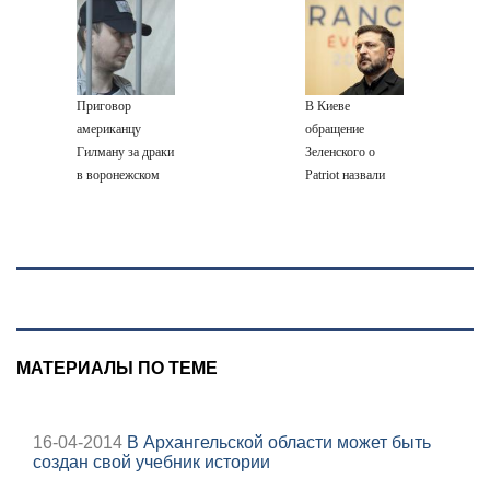
живых пациентов
последствия,
самостоятельно
России прекратил
атаки на склады
работу
Wildberries,
состояние
Приговор
В Киеве
пострадавших
американцу
обращение
Гилману за драки
Зеленского о
в воронежском
Patriot назвали
СИЗО
«комедией»
потребовали
ужесточить -
Новости на
Вести.ru
МАТЕРИАЛЫ ПО ТЕМЕ
16-04-2014
В Архангельской области может быть
создан свой учебник истории