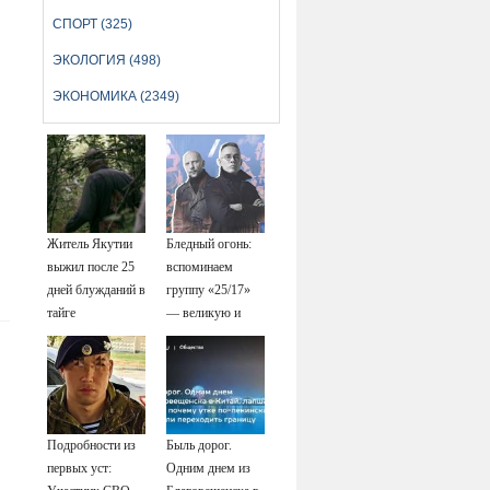
СПОРТ (325)
ЭКОЛОГИЯ (498)
ЭКОНОМИКА (2349)
Житель Якутии
Бледный огонь:
выжил после 25
вспоминаем
дней блужданий в
группу «25/17»
тайге
— великую и
(часто) ужасную
Подробности из
Быль дорог.
первых уст:
Одним днем из