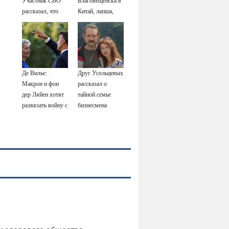
Участник СВО
Благовещенска в
рассказал, что
Китай, лапша,
спасло его в
мемы, и почему
схватке с
утке по-пекински
медведем
запретили
переходить
границу
Де Вилье:
Друг Усольцевых
Макрон и фон
рассказал о
дер Ляйен хотят
тайной семье
развязать войну с
бизнесмена
Россией