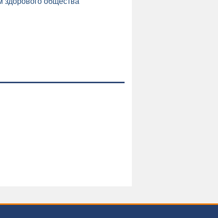
м здорового общества
и