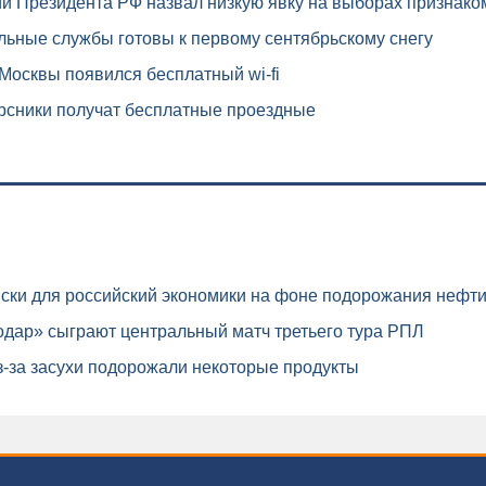
и Президента РФ назвал низкую явку на выборах признако
ьные службы готовы к первому сентябрьскому снегу
осквы появился бесплатный wi-fi
рсники получат бесплатные проездные
ски для российский экономики на фоне подорожания нефт
дар» сыграют центральный матч третьего тура РПЛ
-за засухи подорожали некоторые продукты