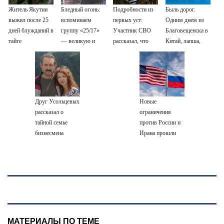
Житель Якутии
Бледный огонь:
Подробности из
Быль дорог.
выжил после 25
вспоминаем
первых уст:
Одним днем из
дней блужданий в
группу «25/17»
Участник СВО
Благовещенска в
тайге
— великую и
рассказал, что
Китай, лапша,
(часто) ужасную
спасло его в
мемы, и почему
схватке с
утке по-пекински
медведем
запретили
переходить
границу
Друг Усольцевых
Новые
рассказал о
ограничения
тайной семье
против России и
бизнесмена
Ирана прошли
голосование в
Сенате США
МАТЕРИАЛЫ ПО ТЕМЕ