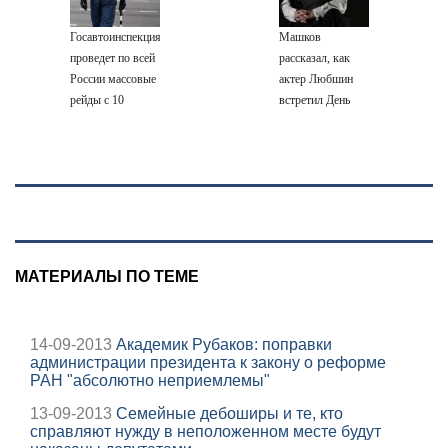
Госавтоинспекция
Машков
проведет по всей
рассказал, как
России массовые
актер Любшин
рейды с 10
встретил День
августа
Победы -
Новости на
Вести.ru
МАТЕРИАЛЫ ПО ТЕМЕ
14-09-2013
Академик Рубаков: поправки
администрации президента к закону о реформе
РАН "абсолютно неприемлемы"
13-09-2013
Семейные дебоширы и те, кто
справляют нужду в неположенном месте будут