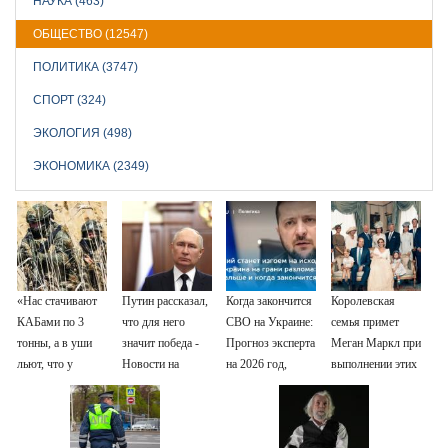
НАУКА (463)
ОБЩЕСТВО (12547)
ПОЛИТИКА (3747)
СПОРТ (324)
ЭКОЛОГИЯ (498)
ЭКОНОМИКА (2349)
«Нас стачивают
Путин рассказал,
Когда закончится
Королевская
КАБами по 3
что для него
СВО на Украине:
семья примет
тонны, а в уши
значит победа -
Прогноз эксперта
Меган Маркл при
льют, что у
Новости на
на 2026 год,
выполнении этих
русских «нет
Вести.ru
последние
двух условий
резервов»
новости о боевых
действиях