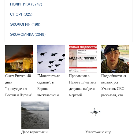
ПОЛИТИКА (3747)
СПОРТ (325)
ЭКОЛОГИЯ (498)
ЭКОНОМИКА (2349)
Скотт Риттер: 40
"Может что-то
Пропавшая в
Подробности из
дней
сделать": в
Пскове 17-летняя
первых уст:
"принуждения
Европе
девушка найдена
Участник СВО
России и Путина"
высказались о
мертвой
рассказал, что
резко приблизили
нападении России
спасло его в
крах режима
схватке с
Зеленского
медведем
Двое взрослых и
Уничтожено еще