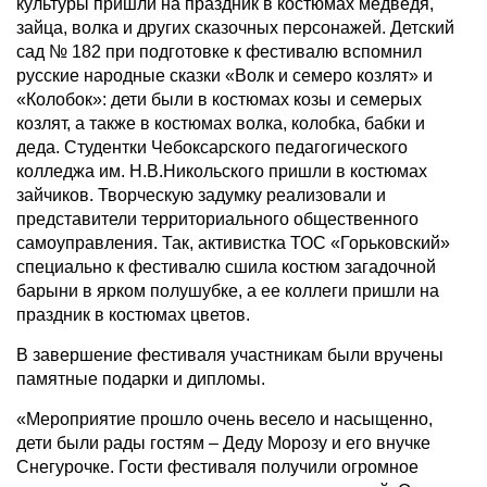
культуры пришли на праздник в костюмах медведя,
зайца, волка и других сказочных персонажей. Детский
сад № 182 при подготовке к фестивалю вспомнил
русские народные сказки «Волк и семеро козлят» и
«Колобок»: дети были в костюмах козы и семерых
козлят, а также в костюмах волка, колобка, бабки и
деда. Студентки Чебоксарского педагогического
колледжа им. Н.В.Никольского пришли в костюмах
зайчиков. Творческую задумку реализовали и
представители территориального общественного
самоуправления. Так, активистка ТОС «Горьковский»
специально к фестивалю сшила костюм загадочной
барыни в ярком полушубке, а ее коллеги пришли на
праздник в костюмах цветов.
В завершение фестиваля участникам были вручены
памятные подарки и дипломы.
«Мероприятие прошло очень весело и насыщенно,
дети были рады гостям – Деду Морозу и его внучке
Снегурочке. Гости фестиваля получили огромное