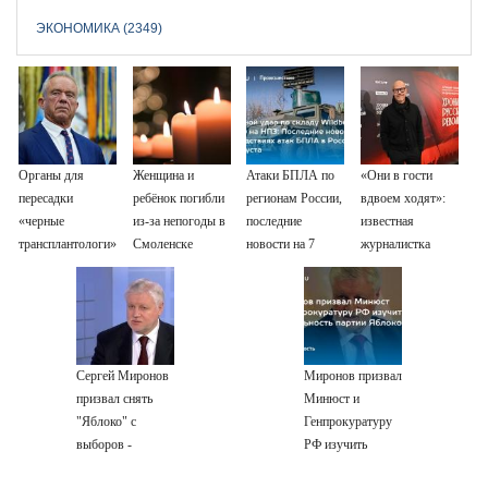
ЭКОНОМИКА (2349)
Органы для
Женщина и
Атаки БПЛА по
«Они в гости
пересадки
ребёнок погибли
регионам России,
вдвоем ходят»:
«черные
из-за непогоды в
последние
известная
трансплантологи»
Смоленске
новости на 7
журналистка
извлекали у еще
августа 2026:
подтвердила
живых пациентов
последствия,
роман
атаки на склады
Бондарчука и
Wildberries,
Исаковой
состояние
Сергей Миронов
Миронов призвал
пострадавших
призвал снять
Минюст и
"Яблоко" с
Генпрокуратуру
выборов -
РФ изучить
Новости на
деятельность