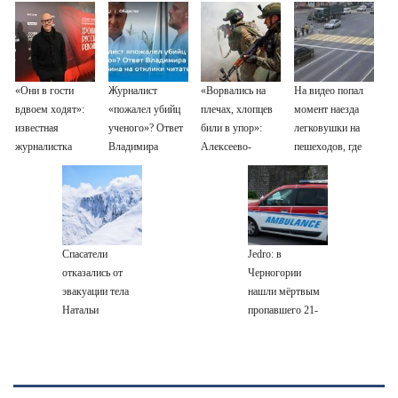
«Они в гости
Журналист
«Ворвались на
На видео попал
вдвоем ходят»:
«пожалел убийц
плечах, хлопцев
момент наезда
известная
ученого»? Ответ
били в упор»:
легковушки на
журналистка
Владимира
Алексеево-
пешеходов, где
подтвердила
Ворсобина на
Дружковка стала
пострадали
роман
отклики
могильником для
минимум восемь
Бондарчука и
читателей
«птах Мадьяра»
человек
Исаковой
06/08/2026 –
Новости
Спасатели
Jedro: в
отказались от
Черногории
эвакуации тела
нашли мёртвым
Натальи
пропавшего 21-
Наговицыной с
летнего
семитысячника
россиянина