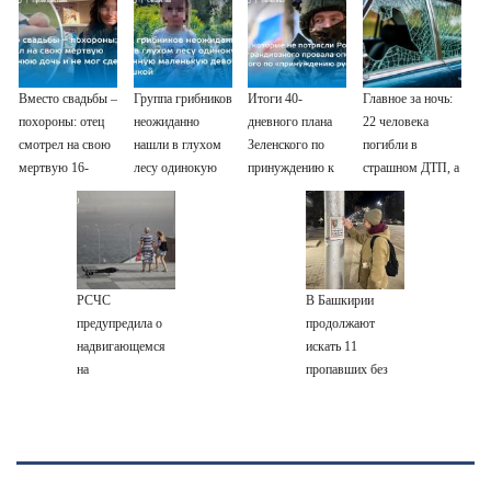
Вместо свадьбы –
Группа грибников
Итоги 40-
Главное за ночь:
похороны: отец
неожиданно
дневного плана
22 человека
смотрел на свою
нашли в глухом
Зеленского по
погибли в
мертвую 16-
лесу одинокую
принуждению к
страшном ДТП, а
летнюю дочь и не
испуганную
миру: как
россияне
мог сдержать
маленькую
ответила Россия,
жалуются на
слезы
девочку с
полный разбор
отдых в Турции
игрушкой
провала операции
Украины от
РСЧС
В Башкирии
военкора Коца
предупредила о
продолжают
надвигающемся
искать 11
на
пропавших без
Волгоградскую
вести
область шторме