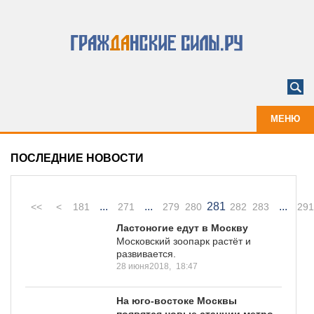
МЕНЮ
ПОСЛЕДНИЕ НОВОСТИ
...
...
281
...
<<
<
181
271
279
280
282
283
291
Ластоногие едут в Москву
Московский зоопарк растёт и
развивается.
28 июня2018,
18:47
На юго-востоке Москвы
появятся новые станции метро