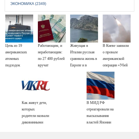
ЭКОНОМИКА (2349)
Цепь из 19
Работающим, и
Живущая в
В Киеве заявили
американских
неработающим:
Италии русская
о провале
атомных
по 27 400 рублей
сравнила жизнь в
американской
подлодок
вручат
Европе и в
операции «Убей
«окружает»
пенсионерам в
Крыму
лучника» против
Россию и Китай:
сентябре -
России
это инструмент
PrimaMedia.ru
первого
массированного
Как живут дети,
В МИД РФ
удара
которых
отреагировали на
родители назвали
высказывания
диковинными
властей Японии
именами?
про атаку на
Хиросиму