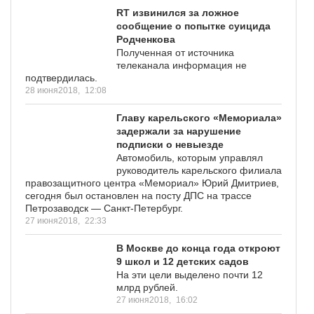
RT извинился за ложное
сообщение о попытке суицида
Родченкова
Полученная от источника
телеканала информация не
подтвердилась.
28 июня2018,
12:08
Главу карельского «Мемориала»
задержали за нарушение
подписки о невыезде
Автомобиль, которым управлял
руководитель карельского филиала
правозащитного центра «Мемориал» Юрий Дмитриев,
сегодня был остановлен на посту ДПС на трассе
Петрозаводск — Санкт-Петербург.
27 июня2018,
22:33
В Москве до конца года откроют
9 школ и 12 детских садов
На эти цели выделено почти 12
млрд рублей.
27 июня2018,
16:02