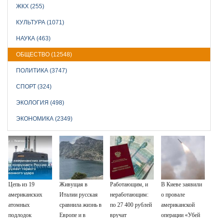
ЖКХ (255)
КУЛЬТУРА (1071)
НАУКА (463)
ОБЩЕСТВО (12548)
ПОЛИТИКА (3747)
СПОРТ (324)
ЭКОЛОГИЯ (498)
ЭКОНОМИКА (2349)
Цепь из 19
Живущая в
Работающим, и
В Киеве заявили
американских
Италии русская
неработающим:
о провале
атомных
сравнила жизнь в
по 27 400 рублей
американской
подлодок
Европе и в
вручат
операции «Убей