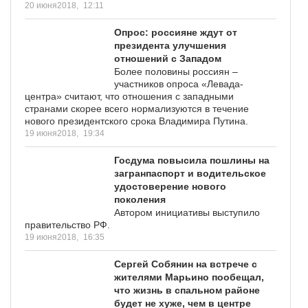
20 июня2018,
12:11
Опрос: россияне ждут от
президента улучшения
отношений с Западом
Более половины россиян –
участников опроса «Левада-
центра» считают, что отношения с западными
странами скорее всего нормализуются в течение
нового президентского срока Владимира Путина.
19 июня2018,
19:34
Госдума повысила пошлины на
загранпаспорт и водительское
удостоверение нового
поколения
Автором инициативы выступило
правительство РФ.
19 июня2018,
16:35
Сергей Собянин на встрече с
жителями Марьино пообещал,
что жизнь в спальном районе
будет не хуже, чем в центре