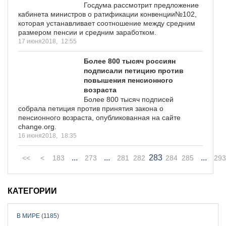
Госдума рассмотрит предложение
кабинета министров о ратификации конвенции№102,
которая устанавливает соотношение между средним
размером пенсии и средним заработком.
17 июня2018,
12:55
Более 800 тысяч россиян
подписали петицию против
повышения пенсионного
возраста
Более 800 тысяч подписей
собрала петиция против принятия закона о
пенсионного возраста, опубликованная на сайте
change.org.
16 июня2018,
18:35
...
...
283
...
<<
<
183
273
281
282
284
285
293
КАТЕГОРИИ
В МИРЕ (1185)