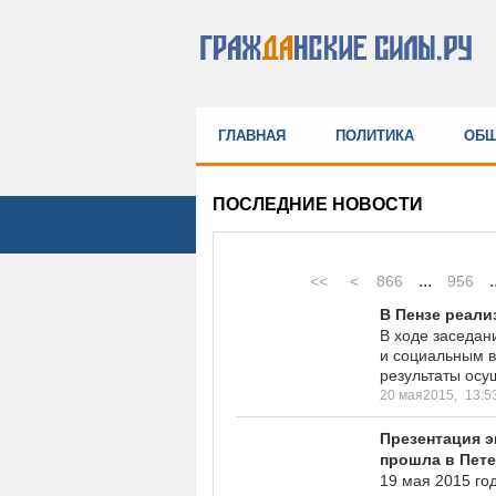
ГЛАВНАЯ
ПОЛИТИКА
ОБЩ
ПОСЛЕДНИЕ НОВОСТИ
...
.
<<
<
866
956
В Пензе реали
В ходе заседан
и социальным 
результаты осу
20 мая2015,
13:5
Презентация 
прошла в Пет
19 мая 2015 го