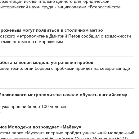
резентация исключительно ценного для юридической,
 исторической науки труда - энциклопедии «Всероссийское
ороженым могут появиться в столичном метро
овского метрополитена Дмитрий Пегов сообщил о возможности
дземке автоматов с мороженым.
1
аботана новая модель устранения пробок
овой технологии борьбы с пробками пройдет на северо-западе
7
осковского метрополитена начали обучать английскому
 уже прошли более 100 человек.
4
оюз Молодежи возрождает «Маёвку»
вском парке «Музеон» впервые пройдет уникальный молодежный
ёвка», инициированный Российским Союзом Молодежи (РСМ).