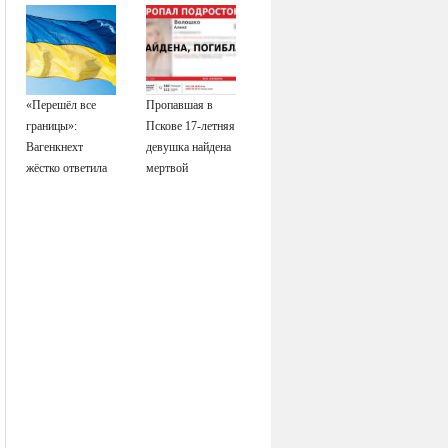
«Перешёл все
Пропавшая в
границы»:
Пскове 17-летняя
Вагенкнехт
девушка найдена
жёстко ответила
мертвой
послу Украины