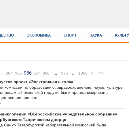
ЕСТВО
ЭКОНОМИКА
СПОРТ
НАУКА
КУЛЬТ
..
966
...
...
964
965
967
968
976
1066
>
>>
зуется проект «Электронная школа»
ия комиссии по образованию, здравоохранению, науке, культуре
вопросам в Пензенской гордуме были проанализированы
ществления проекта.
3
энциклопедии «Всероссийское учредительное собрание»
ербургском Таврическом дворце
да Санкт-Петербургской избирательной комиссией была