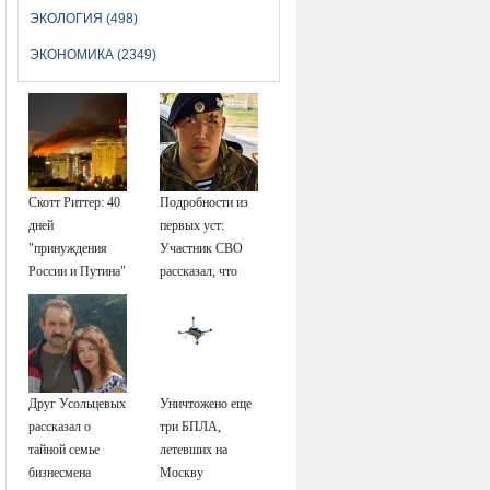
ЭКОЛОГИЯ (498)
ЭКОНОМИКА (2349)
Скотт Риттер: 40
Подробности из
дней
первых уст:
"принуждения
Участник СВО
России и Путина"
рассказал, что
резко приблизили
спасло его в
крах режима
схватке с
Зеленского
медведем
Друг Усольцевых
Уничтожено еще
рассказал о
три БПЛА,
тайной семье
летевших на
бизнесмена
Москву