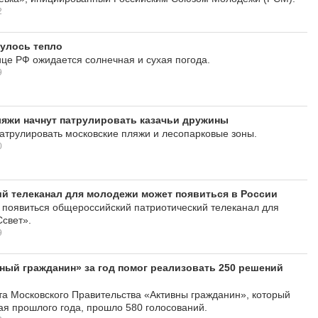
2
улось тепло
ице РФ ожидается солнечная и сухая погода.
9
яжи начнут патрулировать казачьи дружины
патрулировать московские пляжи и лесопарковые зоны.
0
й телеканал для молодежи может появиться в России
 появиться общероссийский патриотический телеканал для
свет».
9
ный гражданин» за год помог реализовать 250 решений
та Московского Правительства «Активны гражданин», который
ая прошлого года, прошло 580 голосований.