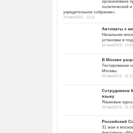
организована п
политической и
учредительное собрание».
20 мая2015,
13:11
Автоматы с м
Начальник моск
установки в по
20 мая2015,
13:0
В Москве разр
Тестирование н
Москвы.
20 мая2015,
11:2
Сотрудников М
языку
Языковые курсы
20 мая2015,
11:1
Российский С
31 мая в моско
фестиваль «Ма