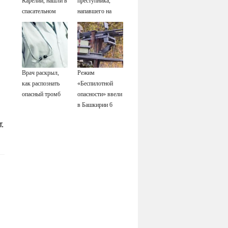
Карелии, нашли в
преступника,
спасательном
напавшего на
жилете
пару после
застолья
Врач раскрыл,
Режим
как распознать
«Беспилотной
опасный тромб
опасности» ввели
в Башкирии 6
августа
.