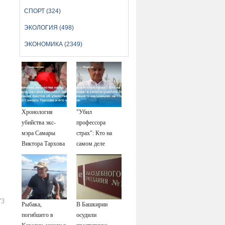
СПОРТ (324)
ЭКОЛОГИЯ (498)
ЭКОНОМИКА (2349)
Хронология
"Убил
убийства экс-
профессора
мэра Самары
страх": Кто на
Виктора Тархова
самом деле
и его жены: шесть
виноват в смерти
шокирующих
ученого Зезина,
фактов, новые
остановившего
подробности
мальчишек на
поле с горохом
73
Рыбака,
В Башкирии
погибшего в
осудили