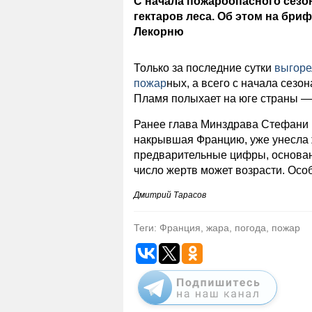
С начала пожароопасного сезо
гектаров леса. Об этом на бр
Лекорню
Только за последние сутки
выгоре
пожар
ных, а всего с начала сезо
Пламя полыхает на юге страны —
Ранее глава Минздрава Стефани
накрывшая Францию, уже унесла ж
предварительные цифры, основан
число жертв может возрасти. Особ
Дмитрий Тарасов
Теги: Франция, жара, погода, пожар