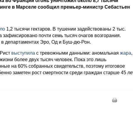
на во Франции огонь уничтожил около 8,7 тысячи
ифинге в Марселе сообщил премьер-министр Себастьен
ло
1,2 тысячи гектаров. В тушении задействованы 2 тыс.
на зафиксировано почти семь тысяч очагов возгорания.
 в департаментах Эро, Од и Буш-дю-Рон.
 Рист
выступила
с тревожными данными: аномальная
жара
,
изни более двух тысяч человек. Пока это лишь
ные на 60% собранных свидетельств, поэтому итоговое
енно заметен рост смертности среди граждан старше 45 лет