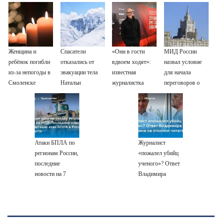
Женщина и
Спасатели
«Они в гости
МИД России
ребёнок погибли
отказались от
вдвоем ходят»:
назвал условие
из-за непогоды в
эвакуации тела
известная
для начала
Смоленске
Натальи
журналистка
переговоров о
Наговицыной с
подтвердила
мире с Украиной
семитысячника
роман
Бондарчука и
Исаковой
Атаки БПЛА по
Журналист
регионам России,
«пожалел убийц
последние
ученого»? Ответ
новости на 7
Владимира
августа 2026:
Ворсобина на
последствия,
отклики
атаки на склады
читателей
Wildberries,