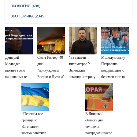
ЭКОЛОГИЯ (498)
ЭКОНОМИКА (2349)
Дмитрий
Скотт Риттер: 40
"За тысячи
Молодую жену
Медведев:
дней
километров":
Петросяна
важнее всего
"принуждения
Зеленский
поздравляют с
национальные
России и Путина"
закатил истерику
беременностью
интересы России
резко приблизили
Западу после
крах режима
ночного удара
Зеленского
«Перешёл все
В Липецкой
границы»:
области два
Вагенкнехт
человека
жёстко ответила
пострадали после