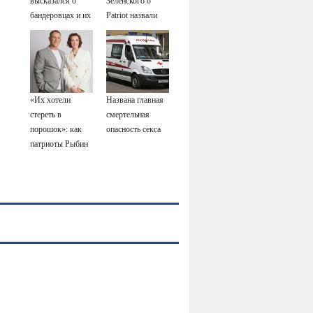
высказался о
Зеленского о
бандеровцах и их
Patriot назвали
идеологии
«комедией»
«Их хотели
Названа главная
стереть в
смертельная
порошок»: как
опасность секса
патриоты Рыбин
и Сенчукова
бросили вызов
«гнилому шоу-
бизу»