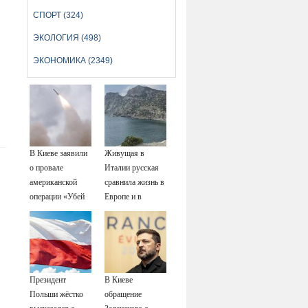
СПОРТ (324)
ЭКОЛОГИЯ (498)
ЭКОНОМИКА (2349)
В Киеве заявили
Живущая в
о провале
Италии русская
американской
сравнила жизнь в
операции «Убей
Европе и в
лучника» против
Крыму
России
Президент
В Киеве
Польши жёстко
обращение