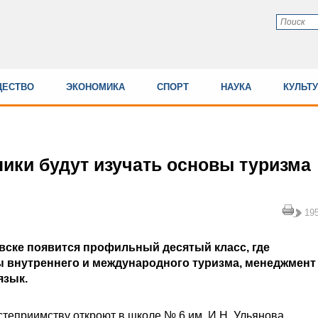
ЕСТВО
ЭКОНОМИКА
СПОРТ
НАУКА
КУЛЬТ
ики будут изучать основы туризма
19
овске появится профильный десятый класс, где
ы внутреннего и международного туризма, менеджмент
язык.
степриимству откроют в школе № 6 им. И.Н. Ульянова,