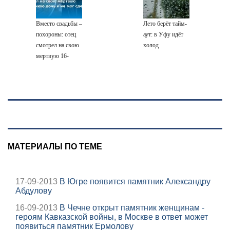
провала операции
Украины от
Вместо свадьбы –
Лето берёт тайм-
военкора Коца
похороны: отец
аут: в Уфу идёт
смотрел на свою
холод
мертвую 16-
летнюю дочь и не
мог сдержать
слезы
МАТЕРИАЛЫ ПО ТЕМЕ
17-09-2013
В Югре появится памятник Александру
Абдулову
16-09-2013
В Чечне открыт памятник женщинам -
героям Кавказской войны, в Москве в ответ может
появиться памятник Ермолову