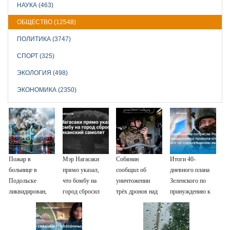
НАУКА (463)
ОБЩЕСТВО (12548)
ПОЛИТИКА (3747)
СПОРТ (325)
ЭКОЛОГИЯ (498)
ЭКОНОМИКА (2350)
Пожар в
Мэр Нагасаки
Собянин
Итоги 40-
больнице в
прямо указал,
сообщил об
дневного плана
Подольске
что бомбу на
уничтожении
Зеленского по
ликвидирован,
город сбросил
трёх дронов над
принуждению к
проведена
американский
Москвой
миру: как
эвакуация
самолет
ответила Россия,
полный разбор