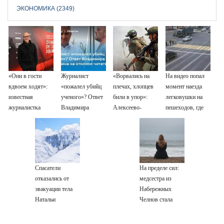
ЭКОНОМИКА (2349)
«Они в гости
Журналист
«Ворвались на
На видео попал
вдвоем ходят»:
«пожалел убийц
плечах, хлопцев
момент наезда
известная
ученого»? Ответ
били в упор»:
легковушки на
журналистка
Владимира
Алексеево-
пешеходов, где
подтвердила
Ворсобина на
Дружковка стала
пострадали
роман
отклики
могильником для
минимум восемь
Бондарчука и
читателей
«птах Мадьяра»
человек
Исаковой
06/08/2026 –
Новости
Спасатели
На пределе сил:
отказались от
медсестра из
эвакуации тела
Набережных
Натальи
Челнов стала
Наговицыной с
самым уставшим
семитысячника
человеком в