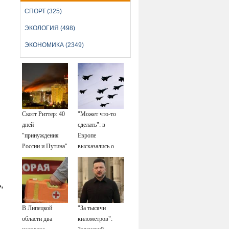
СПОРТ (325)
ЭКОЛОГИЯ (498)
ЭКОНОМИКА (2349)
Скотт Риттер: 40
"Может что-то
дней
сделать": в
"принуждения
Европе
России и Путина"
высказались о
резко приблизили
нападении России
крах режима
Зеленского
,
В Липецкой
"За тысячи
области два
километров":