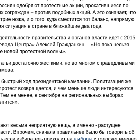
россиян одобряют протестные акции, прокатившиеся по
х сограждан – против подобных акций. А это означает, что
трие ножа, и о того, куда сместится тот баланс, напрямую
я ситуация в стране в ближайшие два года.
ятельности правительства и органов власти идет с 2015
Левада-Центра» Алексей Гражданкин, – «Но пока нельзя
е новой протестной волны».
татьи достаточно жесткими, но во многом справедливыми
ямова:
 быстрый ход президентской кампании. Политизация же
 протест возвращается, и чем меньше люди интересуются
. Тем не менее, в сентябре на региональных выборах
епится».
ают весьма неприятную вещь, а именно - растущее
асти. Впрочем, сначала правильнее было бы говорить об
ь если избиратель приходит на
выборы
и голосует именно