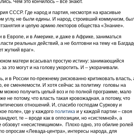
ались. Чем это кончилось – все знают.
ория СССР. Где народ и партия, несмотря на красивые
м углу, не были едины. И народ, строивший коммунизм, бы
итзанятия и целую армию лекторов общества «Знание».
 и в Европе, и в Америке, и даже в Африке, заниматься
 власти реальных действий, а не болтовни на тему «в Багдад
ет жуткий враг».
оком матери всасывал простую истину: занимающийся
 за это могут и на голову укоротить. И – укорачивали.
ь, и в России по-прежнему рискованно критиковать власть, 
, ее сменяемости. И хотя сейчас за политику головы на
ем можно получить целый воз и по полной программе, мало
же не потому, что власть такая кровожадная, а потому, что
литических отношений. И, спасибо господам Суркову и
ое поле», где у каждого
политика
и у каждой партии – своя
андуют, те – вроде как в оппозиции, но «системной», а
е обзовут «несистемщиком». Плохо одно, это обилие ролей
 по опросам «Левада-центра», интересы народа, для