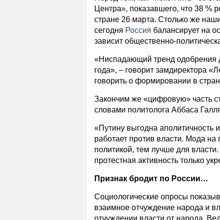
Центра», показавшего, что 38 % 
стране 26 марта. Столько же наши
сегодня
Россия
балансирует на ос
зависит общественно-политическа
«Ниспадающий тренд одобрения де
года», – говорит замдиректора «
говорить о формировании в стран
Закончим же «цифровую» часть с
словами политолога Аббаса Галл
«Путину выгодна аполитичность и
работает против власти. Мода на
политикой, тем лучше для власти
протестная активность только укр
Признак бродит по России…
Социологические опросы показыв
взаимное отчуждение народа и вл
отчуждении власти от народа. Вед