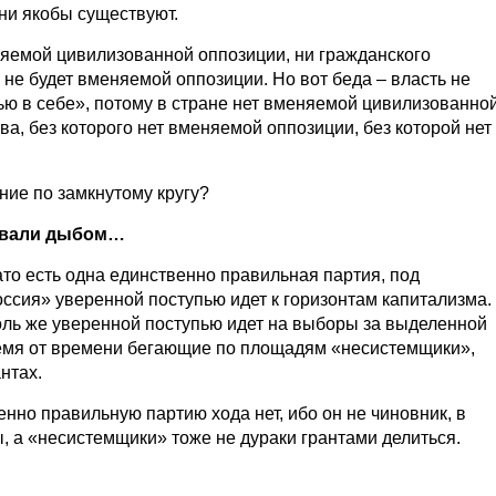
ни якобы существуют.
еняемой цивилизованной оппозиции, ни гражданского
и не будет вменяемой оппозиции. Но вот беда – власть не
ью в себе», потому в стране нет вменяемой цивилизованно
а, без которого нет вменяемой оппозиции, без которой нет
ение по замкнутому кругу?
авали дыбом…
Зато есть одна единственно правильная партия, под
ссия» уверенной поступью идет к горизонтам капитализма.
толь же уверенной поступью идет на выборы за выделенной
ремя от времени бегающие по площадям «несистемщики»,
нтах.
енно правильную партию хода нет, ибо он не чиновник, в
, а «несистемщики» тоже не дураки грантами делиться.