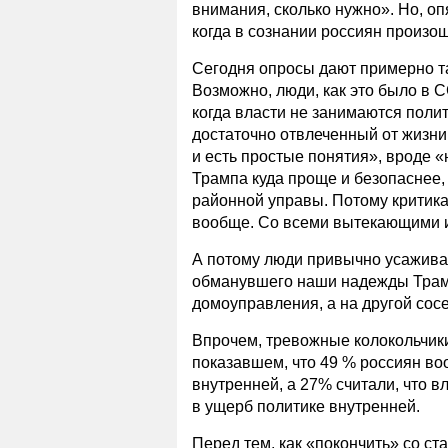
внимания, сколько нужно». Но, оп
когда в сознании россиян произ
Сегодня опросы дают примерно так
Возможно, люди, как это было в 
когда власти не занимаются поли
достаточно отвлеченный от жизни
и есть простые понятия», вроде «
Трампа куда проще и безопаснее,
районной управы. Потому критика 
вообще. Со всеми вытекающими и
А потому люди привычно усажива
обманувшего наши надежды Трамп
домоуправления, а на другой сос
Впрочем, тревожные колокольчик
показавшем, что 49 % россиян во
внутренней, а 27% считали, что 
в ущерб политике внутренней.
Перед тем, как «покончить» со с