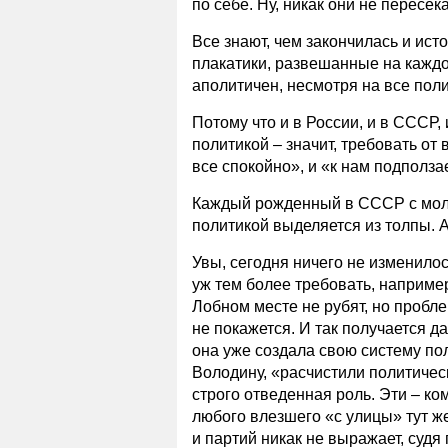
по себе. Ну, никак они не пересек
Все знают, чем закончилась и ист
плакатики, развешанные на каждо
аполитичен, несмотря на все пол
Потому что и в России, и в СССР,
политикой – значит, требовать от
все спокойно», и «к нам подполза
Каждый рожденный в СССР с мол
политикой выделяется из толпы. А
Увы, сегодня ничего не изменилос
уж тем более требовать, например
Лобном месте не рубят, но пробл
не покажется. И так получается да
она уже создала свою систему по
Володину, «расчистили политическ
строго отведенная роль. Эти – ком
любого влезшего «с улицы» тут ж
и партий никак не выражает, судя