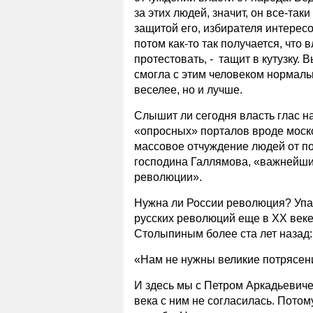
за этих людей, значит, он все-таки
защитой его, избирателя интересов
потом как-то так получается, что 
протестовать, - тащит в кутузку. 
смогла с этим человеком нормальн
веселее, но и лучше.
Слышит ли сегодня власть глас н
«опросных» порталов вроде моско
массовое отчуждение людей от по
господина Галлямова, «важнейши
революции».
Нужна ли России революция? Упас
русских революций еще в ХХ век
Столыпиным более ста лет назад:
«Нам не нужны великие потрясени
И здесь мы с Петром Аркадьевиче
века с ним не согласилась. Потому