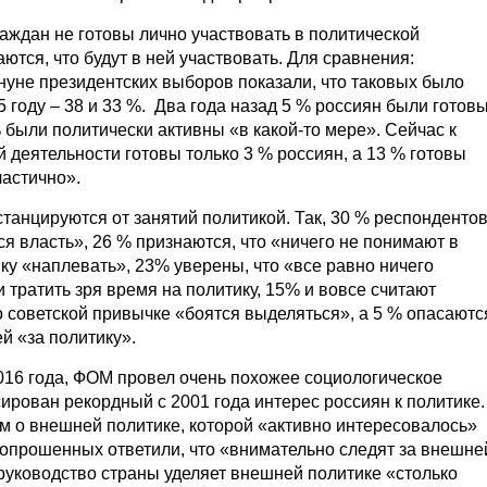
аждан не готовы лично участвовать в политической
ются, что будут в ней участвовать. Для сравнения:
нуне президентских выборов показали, что таковых было
15 году – 38 и 33 %. Два года назад 5 % россиян были готов
% были политически активны «в какой-то мере». Сейчас к
 деятельности готовы только 3 % россиян, а 13 % готовы
частично».
танцируются от занятий политикой. Так, 30 % респонденто
ся власть», 26 % признаются, что «ничего не понимают в
ку «наплевать», 23% уверены, что «все равно ничего
и тратить зря время на политику, 15% и вовсе считают
о советской привычке «боятся выделяться», а 5 % опасаютс
й «за политику».
2016 года, ФОМ провел очень похожее социологическое
ирован рекордный с 2001 года интерес россиян к политике.
ом о внешней политике, которой «активно интересовалось»
 опрошенных ответили, что «внимательно следят за внешне
 руководство страны уделяет внешней политике «столько