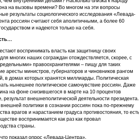
 чем внутренними делами? Насколько близка к народу
т она на вызовы времени? Во многом на эти вопросы
ные результаты социологического исследования «Левада-
цента россиян считают себя аполитичными, а более 60
 государством и надеются только на себя.
ость…
рестают воспринимать власть как защитницу своих
 для многих наших сограждан отождествляется, скорее, с
редельными» правоохранителями – пищу для таких
е аресты министров, губернаторов и чиновников рангом
й, в домах которых хранятся миллиарды. Политическая
вать нынешнее политическое самочувствие россиян. Даже
ина на фоне снизившегося в марте на 10 процентов
е, результат внешнеполитической деятельности президента.
 внешней политики в сознании россиян пока по-прежнему
тва врагов и нарастанием градуса противостояния, то есть
бществе воспринимается как раз как провал
водства страны.
 что показал опрос «Левада-Центра».