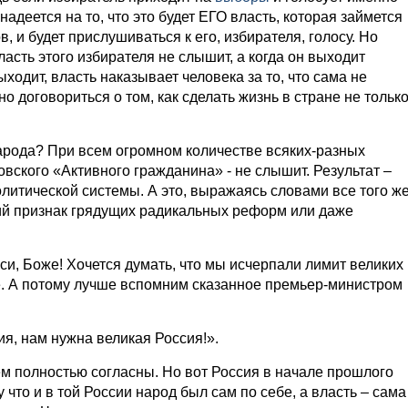
 надеется на то, что это будет ЕГО власть, которая займется
, и будет прислушиваться к его, избирателя, голосу. Но
власть этого избирателя не слышит, а когда он выходит
Выходит, власть наказывает человека за то, что сама не
о договориться о том, как сделать жизнь в стране не тольк
арода? При всем огромном количестве всяких-разных
вского «Активного гражданина» - не слышит. Результат –
литической системы. А это, выражаясь словами все того ж
й признак грядущих радикальных реформ или даже
и, Боже! Хочется думать, что мы исчерпали лимит великих
е. А потому лучше вспомним сказанное премьер-министром
я, нам нужна великая Россия!».
м полностью согласны. Но вот Россия в начале прошлого
 что и в той России народ был сам по себе, а власть – сама