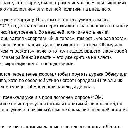
ять же, это, скорее, было отражением «крымской эйфории»,
ошло «наслоение» внутренней политики на внешнюю.
ую же картину. И в этом нет ничего удивительного.
СССР, подсознательно переключаются на внешнюю политику
тикой внутренней. Во внешней политике есть некий
 обывателя «спортивный интерес», там есть «образ врага»,
наши» и «не наши». Да и критиковать, скажем, Обаму или
 чем «наезжать» на чего-то там недоделавшего главу своей
главы районной власти – это уже критика на власть
з «критикующего» последствиями.
ются перед телевизором, чтобы поругать дурака Обаму или
а, хотя по соседней улице бегает нерадивый начальник
едней улице - обманувший надежды депутат.
и тренькали уже и в прошлогоднем опросе ФОМ,
обще не интересуется никакой политикой, ни внешней, ни
власть уделяет слишком большое внимание внешней политик
татистикой, вспомним данные еще одного опроса «Левада-