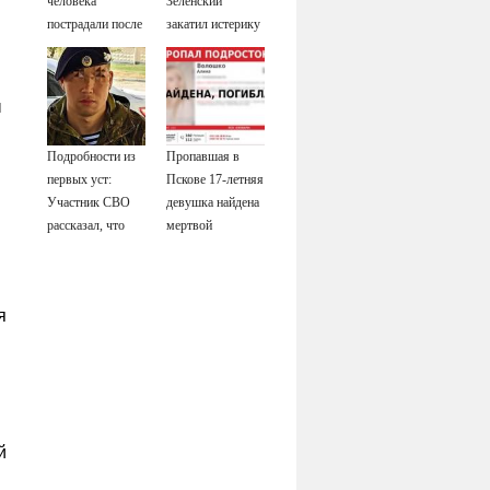
человека
Зеленский
пострадали после
закатил истерику
падения БПЛА
Западу после
ночного удара
ы
Подробности из
Пропавшая в
первых уст:
Пскове 17-летняя
Участник СВО
девушка найдена
в
рассказал, что
мертвой
спасло его в
схватке с
медведем
я
й