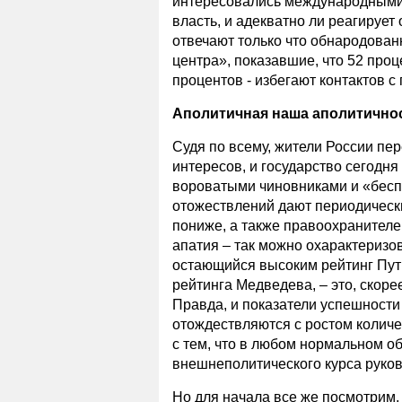
интересовались международными,
власть, и адекватно ли реагируе
отвечают только что обнародован
центра», показавшие, что 52 про
процентов - избегают контактов с
Аполитичная наша аполитичн
Судя по всему, жители России пе
интересов, и государство сегодня
вороватыми чиновниками и «бесп
отожествлений дают периодически
пониже, а также правоохранителе
апатия – так можно охарактеризо
остающийся высоким рейтинг Пут
рейтинга Медведева, – это, скоре
Правда, и показатели успешности
отождествляются с ростом количес
с тем, что в любом нормальном о
внешнеполитического курса руко
Но для начала все же посмотрим,