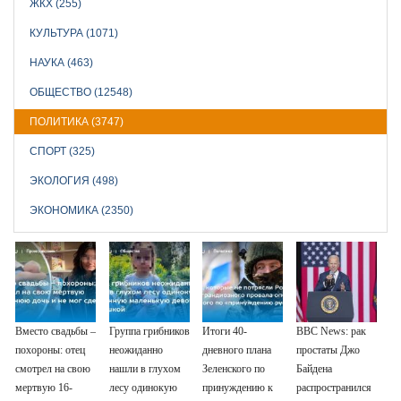
ЖКХ (255)
КУЛЬТУРА (1071)
НАУКА (463)
ОБЩЕСТВО (12548)
ПОЛИТИКА (3747)
СПОРТ (325)
ЭКОЛОГИЯ (498)
ЭКОНОМИКА (2350)
Вместо свадьбы –
Группа грибников
Итоги 40-
BBC News: рак
похороны: отец
неожиданно
дневного плана
простаты Джо
смотрел на свою
нашли в глухом
Зеленского по
Байдена
мертвую 16-
лесу одинокую
принуждению к
распространился