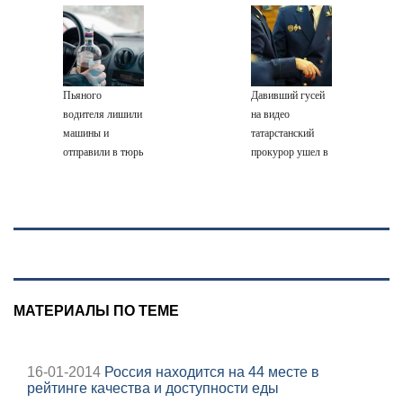
летнюю дочь и не
испуганную
миру: как
на его кости и
мог сдержать
маленькую
ответила Россия,
органы
слезы
девочку с
полный разбор
игрушкой
провала операции
Украины от
Пьяного
Давивший гусей
военкора Коца
водителя лишили
на видео
машины и
татарстанский
отправили в тюрь
прокурор ушел в
отставку
09/08/2026 –
Новости
МАТЕРИАЛЫ ПО ТЕМЕ
16-01-2014
Россия находится на 44 месте в
рейтинге качества и доступности еды