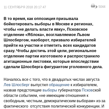
5044
11 СЕНТЯБРЯ 2018 20:17:47
В то время, как оппозиция призывала
бойкотировать выборы в Москве и регионах,
чтобы «не делать власти явку», Псковское
отделение «Яблока», возглавляемое Львом
Шлосбергом, наоборот, призвало избирателей
прийти на участки и отметить всех кандидатов
сразу. Чтобы достичь этой цели, региональное
отделение партии изготовило и распространило
агитационные листовки, которые впоследствии
сделали Шлосберга фигурантом уголовного дела.
Началось все с того, что в двадцатых числах августа
Лев Шлосберг
выпустил
обращение
к избирателем,
назвав предстоящие
выборы
губернатора
Псков
ской
области событием, «не имеющим отношения к
свободным, честным, демократическим выборам» из-за
фактического отсутствия политической конкуренции. И