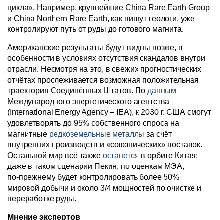
цикла». Например, крупнейшие China Rare Earth Group
и China Northern Rare Earth, как пишут геологи, уже
контролируют путь от руды до готового магнита.
Американские результаты будут видны позже, в
особенности в условиях отсутствия скандалов внутри
отрасли. Несмотря на это, в свежих прогностических
отчётах прослеживается возможная положительная
траектория Соединённых Штатов. По
данным
Международного энергетического агентства
(International Energy Agency – IEA), к 2030 г. США смогут
удовлетворять до 95% собственного спроса на
магнитные
редкоземельные металлы
за счёт
внутренних производств и «союзнических» поставок.
Остальной мир всё также
останется
в орбите Китая:
даже в таком сценарии Пекин, по оценкам МЭА,
по‑прежнему будет контролировать более 50%
мировой добычи и около 3/4 мощностей по очистке и
переработке руды.
Мнение экспертов