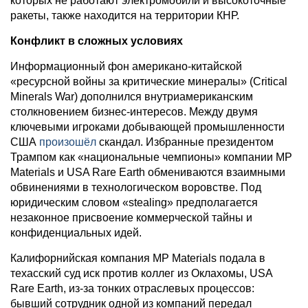
которых не работают электромобили и высокоточные
ракеты, также находится на территории КНР.
Конфликт в сложных условиях
Информационный фон американо-китайской
«ресурсной войны за критические минералы» (Critical
Minerals War) дополнился внутриамериканским
столкновением бизнес-интересов. Между двумя
ключевыми игроками добывающей промышленности
США
произошёл
скандал. Избранные президентом
Трампом как «национальные чемпионы» компании MP
Materials и USA Rare Earth обмениваются взаимными
обвинениями в технологическом воровстве. Под
юридическим словом «stealing» предполагается
незаконное присвоение коммерческой тайны и
конфиденциальных идей.
Калифорнийская компания MP Materials подала в
техасский суд иск против коллег из Оклахомы, USA
Rare Earth, из-за тонких отраслевых процессов:
бывший сотрудник одной из компаний передал