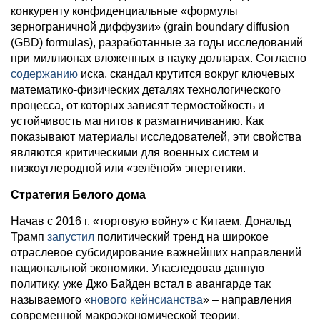
конкуренту конфиденциальные «формулы
зернограничной диффузии» (grain boundary diffusion
(GBD) formulas), разработанные за годы исследований
при миллионах вложенных в науку долларах. Согласно
содержанию
иска, скандал крутится вокруг ключевых
математико-физических деталях технологического
процесса, от которых зависят термостойкость и
устойчивость магнитов к размагничиванию. Как
показывают материалы исследователей, эти свойства
являются критическими для военных систем и
низкоуглеродной или «зелёной» энергетики.
Стратегия Белого дома
Начав с 2016 г. «торговую войну» с Китаем, Дональд
Трамп
запустил
политический тренд на широкое
отраслевое субсидирование важнейших направлений
национальной экономики. Унаследовав данную
политику, уже Джо Байден встал в авангарде так
называемого «
нового кейнсианства
» – направления
современной макроэкономической теории,