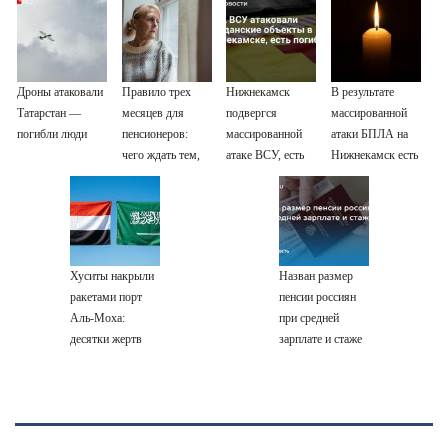
Дроны атаковали
Правило трех
Нижнекамск
В результате
Татарстан —
месяцев для
подвергся
массированной
погибли люди
пенсионеров:
массированной
атаки БПЛА на
чего ждать тем,
атаке ВСУ, есть
Нижнекамск есть
кому приходит
погибшие
погибшие
пенсия на карту
Хуситы накрыли
Назван размер
ракетами порт
пенсии россиян
Аль-Моха:
при средней
десятки жертв
зарплате и стаже
30 лет