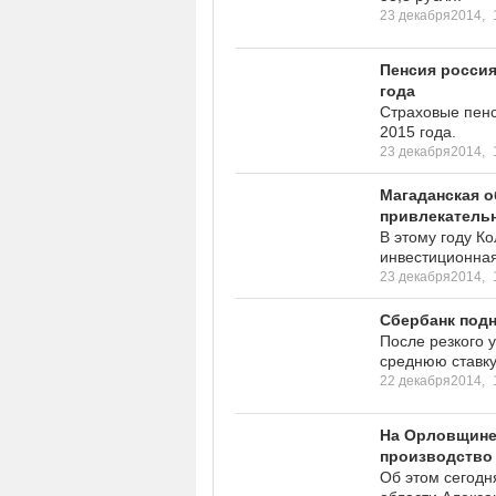
23 декабря2014,
Пенсия россия
года
Страховые пенс
2015 года.
23 декабря2014,
Магаданская о
привлекательн
В этому году К
инвестиционная
23 декабря2014,
Сбербанк подн
После резкого 
среднюю ставку
22 декабря2014,
На Орловщине
производство
Об этом сегодн