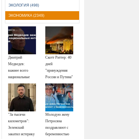
ЭКОЛОГИЯ (498)
ЭКОНОМИКА (2349)
Дмитрий
Скотт Риттер: 40
Медведев:
дней
важнее всего
"принуждения
национальные
России и Путина"
интересы России
резко приблизили
крах режима
Зеленского
"За тысячи
Молодую жену
километров":
Петросяна
Зеленский
поздравляют с
закатил истерику
беременностью