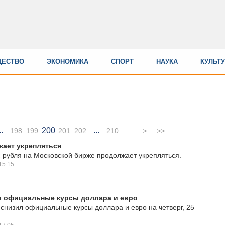
ЕСТВО
ЭКОНОМИКА
СПОРТ
НАУКА
КУЛЬТ
..
200
...
198
199
201
202
210
>
>>
жает укрепляться
с рубля на Московской бирже продолжает укрепляться.
15:15
л официальные курсы доллара и евро
снизил официальные курсы доллара и евро на четверг, 25