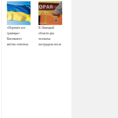
Западу после
ночного удара
«Перешёл все
В Липецкой
границы»:
области два
Вагенкнехт
человека
жёстко ответила
пострадали после
послу Украины
падения БПЛА