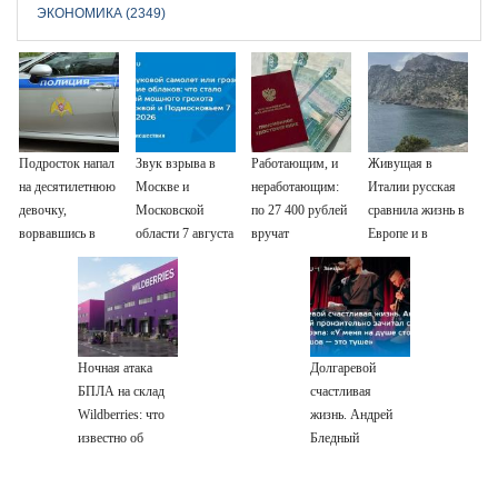
ЭКОНОМИКА (2349)
Подросток напал
Звук взрыва в
Работающим, и
Живущая в
на десятилетнюю
Москве и
неработающим:
Италии русская
девочку,
Московской
по 27 400 рублей
сравнила жизнь в
ворвавшись в
области 7 августа
вручат
Европе и в
квартиру
2026 года:
пенсионерам в
Крыму
Причины,
сентябре -
источник, откуда
PrimaMedia.ru
был громкий
хлопок
Ночная атака
Долгаревой
БПЛА на склад
счастливая
Wildberries: что
жизнь. Андрей
известно об
Бледный
очередном ударе
пронзительно
по логистическим
зачитал стихи