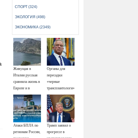
СПОРТ (324)
ЭКОЛОГИЯ (498)
ЭКОНОМИКА (2349)
а
Живущая в
Органы для
Италии русская
пересадки
сравнила жизнь в
«черные
Европе и в
трансплантологи»
Крыму
извлекали у еще
живых пациентов
Атаки БПЛА по
Трамп заявил о
регионам России,
прогрессе в