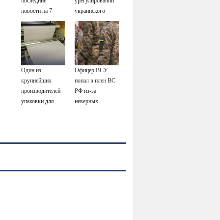
последние
урегулировании
новости на 7
украинского
августа 2026:
конфликта
последствия,
атаки на склады
Wildberries,
состояние
Один из
Офицер ВСУ
пострадавших
крупнейших
попал в плен ВС
производителей
РФ из-за
упаковки для
неверных
молочки в
разведданных -
России прекратил
Новости на
работу
Вести.ru