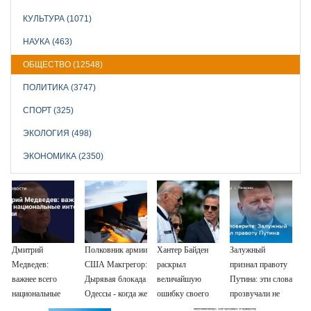
КУЛЬТУРА (1071)
НАУКА (463)
ОБЩЕСТВО (12548)
ПОЛИТИКА (3747)
СПОРТ (325)
ЭКОЛОГИЯ (498)
ЭКОНОМИКА (2350)
Дмитрий
Полковник армии
Хантер Байден
Залужный
Медведев:
США Макгрегор:
раскрыл
признал правоту
важнее всего
Дырявая блокада
величайшую
Путина: эти слова
национальные
Одессы - когда же
ошибку своего
прозвучали не
интересы России
в командовании
отца: бездействие
просто так