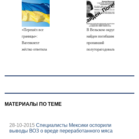
ВМФ России за
против Трампа
это полетят
головы?
«Перешёл все
В Вельском округе
границы»:
найден погибшим
Вагенкнехт
пропавший
жёстко ответила
полуторагодовалый
послу Украины
ребёнок
МАТЕРИАЛЫ ПО ТЕМЕ
28-10-2015
Специалисты Мексики оспорили
выводы ВОЗ о вреде переработанного мяса